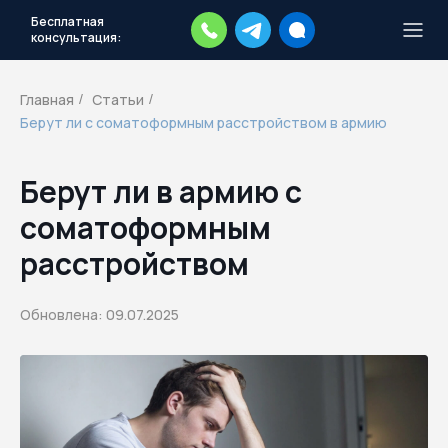
Бесплатная
консультация:
Тысячи повесток рассылаются
каждый день.
Экстренный план
Главная
Статьи
/
/
действий
Берут ли с соматоформным расстройством в армию
Скачать план
Берут ли в армию с
соматоформным
расстройством
Обновлена: 09.07.2025