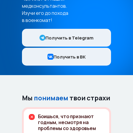
медконсультантов.
Изучи его до похода
в военкомат!
Получить в Telegram
Получить в ВК
Мы
понимаем
твои страхи
Боишься, что признают
годным, несмотря на
проблемы со здоровьем