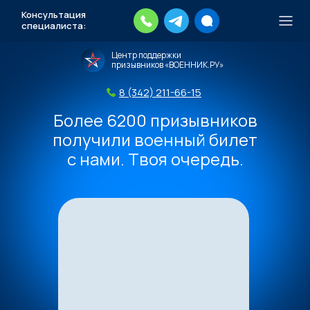
Консультация
специалиста:
Тысячи повесток рассылаются
Центр поддержки
каждый день.
Экстренный план
призывников «ВОЕННИК.РУ»
действий
8 (342) 211-66-15
Скачать план
Более 6200 призывников
получили военный билет
с нами. Твоя очередь.