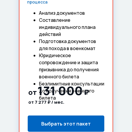
процесса
Анализ документов
Составление
индивидуального плана
действий
Подготовка документов
для похода в военкомат
Юридическое
сопровождение и защита
призывника до получения
военного билета
Безлимитные консультации
131 000
от
₽
до получения военного
билета
от 7 277 ₽ / мес.
Выбрать этот пакет