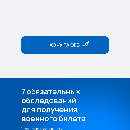
ХОЧУ ТАКЖЕ!ㅤㅤ
7 обязательных
обследований
для получения
военного билета
Чек-лист от наших