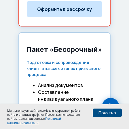
Оформить в рассрочку
Пакет «Бессрочный»
Подготовка и сопровождение
клиента на всех этапах призывного
процесса
Анализ документов
Составление
индивидуального плана
действий
Мы используем файлы cookie для корректной работы
Подготовка документов для
Понятно
сайта и анализа трафика. Продолжая пользоваться
сайтом, вы соглашаетесь с
похода военкомат
Политикой
конфиденциальности
.
Безлимитные консультации