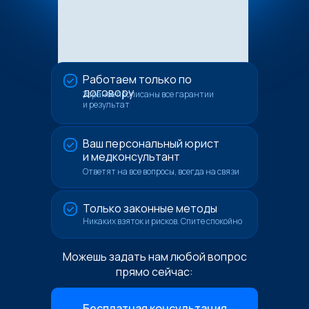
Работаем только по
договору
Заранее прописаны все гарантии
и результат
Ваш персональный юрист
и медконсультант
Ответят на все вопросы, всегда на связи
Только законные методы
Никаких взяток и рисков. Спите спокойно
Можешь задать нам любой вопрос
прямо сейчас:
Бесплатная консультация