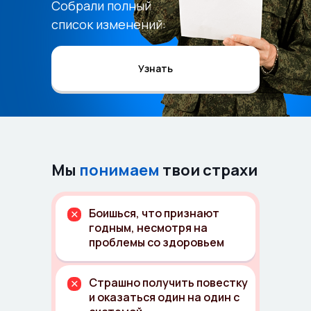
Собрали полный
список изменений:
Узнать
Мы
понимаем
твои страхи
Боишься, что признают
годным, несмотря на
проблемы со здоровьем
Страшно получить повестку
и оказаться один на один с