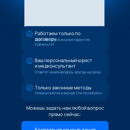
Работаем только по
договору
Заранее прописаны все гарантии
и результат
Ваш персональный юрист
и медконсультант
Ответят на все вопросы, всегда на связи
Только законные методы
Никаких взяток и рисков. Спите спокойно
Можешь задать нам любой вопрос
прямо сейчас:
Бесплатная консультация