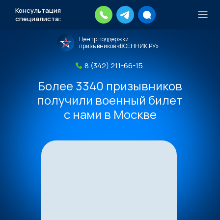
Консультация
специалиста:
Тысячи повесток рассылаются
Центр поддержки
каждый день.
Экстренный план
призывников «ВОЕННИК.РУ»
действий
8 (342) 211-66-15
Скачать план
Более 3340 призывников
получили военный билет
с нами в Москве