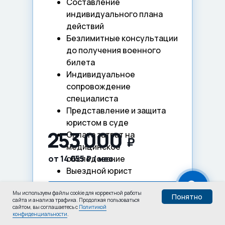
Составление
индивидуального плана
действий
Безлимитные консультации
до получения военного
билета
Индивидуальное
сопровождение
специалиста
Представление и защита
юристом в суде
253 000
Оплата затрат на
₽
медицинское
от 14 055 ₽ / мес.
обследование
Выездной юрист
Мы используем файлы cookie для корректной работы
Выбрать этот пакет
Понятно
сайта и анализа трафика. Продолжая пользоваться
сайтом, вы соглашаетесь с
Политикой
конфиденциальности
.