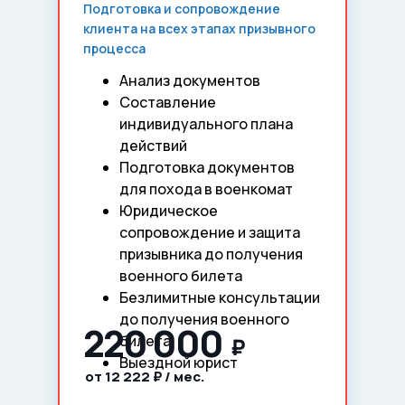
Подготовка и сопровождение
клиента на всех этапах призывного
процесса
Анализ документов
Составление
индивидуального плана
действий
Подготовка документов
для похода в военкомат
Юридическое
сопровождение и защита
призывника до получения
военного билета
Безлимитные консультации
до получения военного
220 000
билета
₽
Выездной юрист
от 12 222 ₽ / мес.