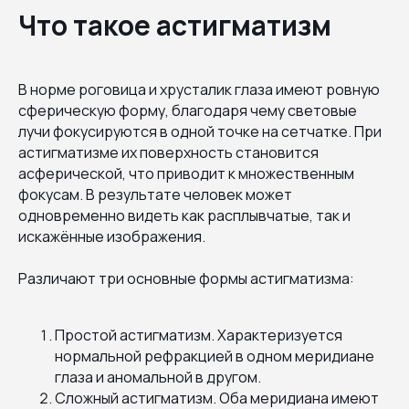
Что такое астигматизм
В норме роговица и хрусталик глаза имеют ровную
сферическую форму, благодаря чему световые
лучи фокусируются в одной точке на сетчатке. При
астигматизме их поверхность становится
асферической, что приводит к множественным
фокусам. В результате человек может
одновременно видеть как расплывчатые, так и
искажённые изображения.
Различают три основные формы астигматизма:
Простой астигматизм. Характеризуется
нормальной рефракцией в одном меридиане
глаза и аномальной в другом.
Сложный астигматизм. Оба меридиана имеют