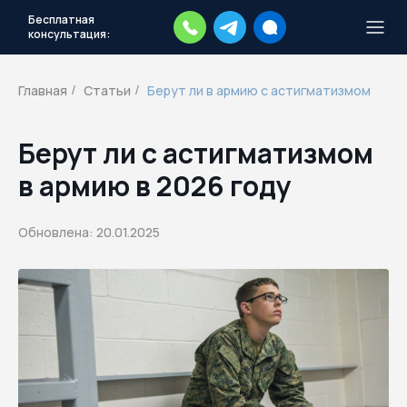
Бесплатная
консультация:
Тысячи повесток рассылаются
каждый день.
Экстренный план
Главная
Статьи
Берут ли в армию с астигматизмом
/
/
действий
Скачать план
Берут ли с астигматизмом
в армию в 2026 году
Обновлена: 20.01.2025