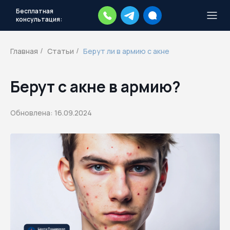
Бесплатная
консультация:
Тысячи повесток рассылаются
каждый день.
Экстренный план
Главная
Статьи
Берут ли в армию с акне
/
/
действий
Скачать план
Берут с акне в армию?
Обновлена: 16.09.2024