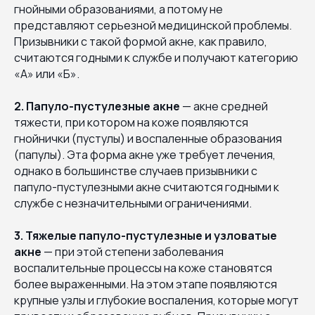
гнойными образованиями, а потому не
представляют серьезной медицинской проблемы.
Призывники с такой формой акне, как правило,
считаются годными к службе и получают категорию
«А» или «Б».
2. Папуло-пустулезные акне
— акне средней
тяжести, при котором на коже появляются
гнойнички (пустулы) и воспаленные образования
(папулы). Эта форма акне уже требует лечения,
однако в большинстве случаев призывники с
папуло-пустулезными акне считаются годными к
службе с незначительными ограничениями.
3. Тяжелые папуло-пустулезные и узловатые
акне
— при этой степени заболевания
воспалительные процессы на коже становятся
более выраженными. На этом этапе появляются
крупные узлы и глубокие воспаления, которые могут