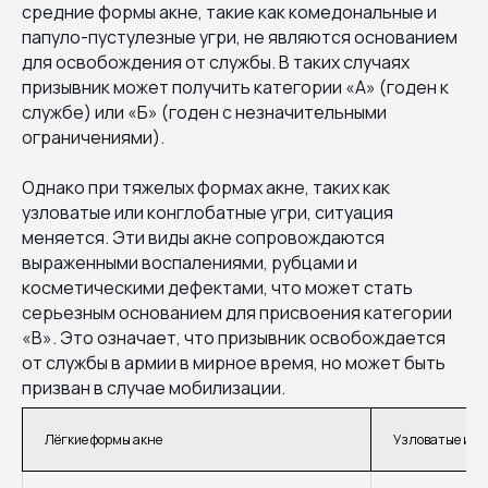
средние формы акне, такие как комедональные и
папуло-пустулезные угри, не являются основанием
для освобождения от службы. В таких случаях
призывник может получить категории «А» (годен к
службе) или «Б» (годен с незначительными
ограничениями).
Однако при тяжелых формах акне, таких как
узловатые или конглобатные угри, ситуация
меняется. Эти виды акне сопровождаются
выраженными воспалениями, рубцами и
косметическими дефектами, что может стать
серьезным основанием для присвоения категории
«В». Это означает, что призывник освобождается
от службы в армии в мирное время, но может быть
призван в случае мобилизации.
Лёгкие формы акне
Узловатые и к