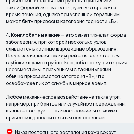
привести к образованию рубцов. Призывники с
такой формой акне могут получить отсрочку на
время лечения, однако при успешной терапии им
может быть присвоена категория годности «Б».
4. Конглобатные акне
— это самая тяжелая форма
заболевания, при которой несколько узлов
сливаются в крупные шаровидные образования.
После заживления таких угрей на коже остаются
глубокие шрамы и рубцы. Конглобатные угри и армия
несовместимы, призывникам с такими угрями
обычно присваивается категория «В», что
освобождает их от службы в мирное время.
Любое механическое воздействие на такие угри,
например, при бритье или случайном повреждении,
вызывает острую боль и воспаление, что может
привести к дополнительным осложнениям.
Из-за постоянного воспаления кожа вокруг