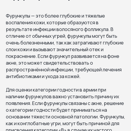
Фурункулы — это более глубокие и тяжелые
воспаления кожи, которые образуются в
результате инфекции волосяного фолликула. В
отличие от обычных угрей, фурункулы могут быть
очень болезненными, так как затрагивают глубокие
слои кожи и вызывают значительный отек и
покраснение. Если фурункул развивается на фоне
акне, это может свидетельствовать о
распространённой инфекции, требующей лечения
антибиотиками и ухода за кожей.
Для оценки категории годности в армии при
наличии фурункулов важно установить причину их
появления. Если фурункулы связаны с акне, решение
о категории годности будет приниматься на
основании тяжести основной патологии. Фурункулы,
как и конглобатные угри, могут быть причиной для
присвоения категории «В» в случае их частого