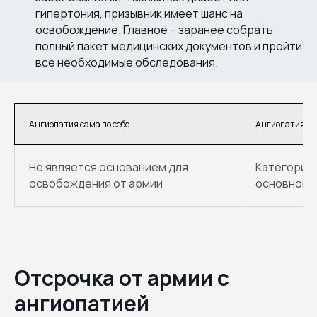
гипертония, призывник имеет шанс на
освобождение. Главное – заранее собрать
полный пакет медицинских документов и пройти
все необходимые обследования.
Ангиопатия сама по себе
Ангиопатия ка
Не является основанием для
Категория 
освобождения от армии
основного
Отсрочка от армии с
ангиопатией