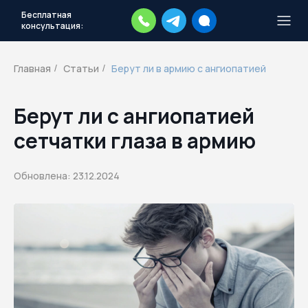
Бесплатная
консультация:
Тысячи повесток рассылаются
каждый день.
Экстренный план
Главная
Статьи
Берут ли в армию с ангиопатией
/
/
действий
Скачать план
Берут ли с ангиопатией
сетчатки глаза в армию
Обновлена: 23.12.2024