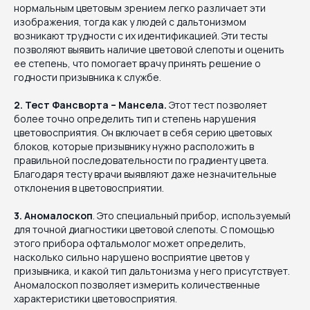
нормальным цветовым зрением легко различает эти
изображения, тогда как у людей с дальтонизмом
возникают трудности с их идентификацией. Эти тесты
позволяют выявить наличие цветовой слепоты и оценить
ее степень, что помогает врачу принять решение о
годности призывника к службе.
2. Тест Фансворта – Мансела.
Этот тест позволяет
более точно определить тип и степень нарушения
цветовосприятия. Он включает в себя серию цветовых
блоков, которые призывнику нужно расположить в
правильной последовательности по градиенту цвета.
Благодаря тесту врачи выявляют даже незначительные
отклонения в цветовосприятии.
3. Аномалоскоп
. Это специальный прибор, используемый
для точной диагностики цветовой слепоты. С помощью
этого прибора офтальмолог может определить,
насколько сильно нарушено восприятие цветов у
призывника, и какой тип дальтонизма у него присутствует.
Аномалоскоп позволяет измерить количественные
характеристики цветовосприятия.