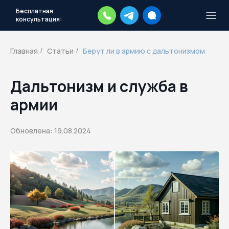
Бесплатная
консультация:
Тысячи повесток рассылаются
каждый день.
Экстренный план
Главная
Статьи
Берут ли в армию с дальтонизмом
/
/
действий
Скачать план
Дальтонизм и служба в
армии
Обновлена: 19.08.2024