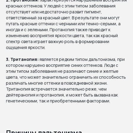
красных оттенков. У людей с этим типом заболевания
отсутствует или недостаточно развит пигмент,
ответственный за красный цвет. В результате они могут
путать красные оттенки с черными или темно-серыми, а
иногда и с зелеными. Протанопия также приводит к
изменению восприятия яркости цвета, так как красный
спектр света играет важную роль в формировании
ощущения яркости.
3. Тританопия:
является редким типом дальтонизма, при
котором нарушено восприятие синих оттенков. Люди с
этим типом заболевания не различают синие и желтые
цвета, что может значительно ограничить их способность
различать многие оттенки в повседневной жизни.
Тританопия встречается значительно реже, чем
дейтеранопия и протанопия, и может быть вызвана как
генетическими, так и приобретенными факторами.
Причины дальтонизма