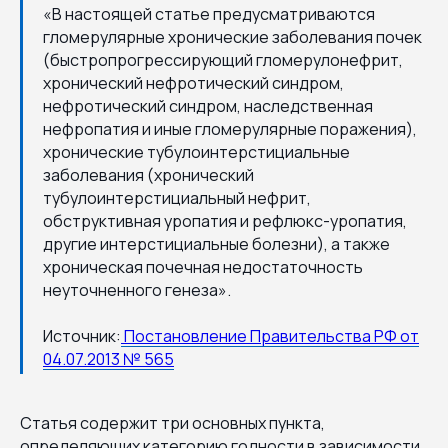
«В настоящей статье предусматриваются
гломерулярные хронические заболевания почек
(быстропрогрессирующий гломерулонефрит,
хронический нефротический синдром,
нефротический синдром, наследственная
нефропатия и иные гломерулярные поражения),
хронические тубулоинтерстициальные
заболевания (хронический
тубулоинтерстициальный нефрит,
обструктивная уропатия и рефлюкс-уропатия,
другие интерстициальные болезни), а также
хроническая почечная недостаточность
неуточненного генеза».
Источник:
Постановление Правительства РФ от
04.07.2013 № 565
Статья содержит три основных пункта,
определяющих категорию годности в зависимости