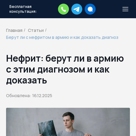
Бесплатная
консультация:
Тысячи повесток рассылаются
каждый день.
Экстренный план
Главная
Статьи
/
/
действий
Берут ли с нефритом в армию и как доказать диагноз
Скачать план
Нефрит: берут ли в армию
с этим диагнозом и как
доказать
Обновлена: 16.12.2025