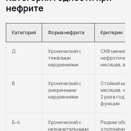
нефрите
Категория
Форма нефрита
Критерии
Д
Хронический с
СКФ менее 60 
тяжёлыми
нефротическ
нарушениями
месяцев, ам
В
Хронический с
Стойкий моч
умеренными
месяцев, ча
нарушениями
2 раз в год)
функции
Б-4
Хронический с
Редкие обос
незначительными
отклонения в