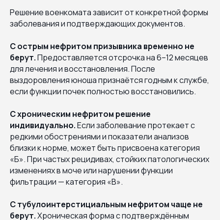
Решение военкомата зависит от конкретной формы
заболевания и подтверждающих документов.
С острым нефритом призывника временно не
берут.
Предоставляется отсрочка на 6–12 месяцев
для лечения и восстановления. После
выздоровления юноша признаётся годным к службе,
если функции почек полностью восстановились.
С хроническим нефритом решение
индивидуально.
Если заболевание протекает с
редкими обострениями и показатели анализов
близки к норме, может быть присвоена категория
«Б». При частых рецидивах, стойких патологических
изменениях в моче или нарушении функции
фильтрации — категория «В».
С тубулоинтерстициальным нефритом чаще не
берут.
Хроническая форма с подтверждённым