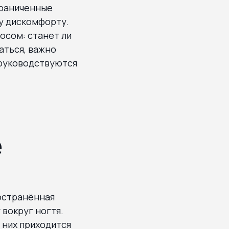
граниченные
у дискомфорту.
осом: станет ли
аться, важно
 руководствуются
е
остранённая
 вокруг ногтя.
 них приходится