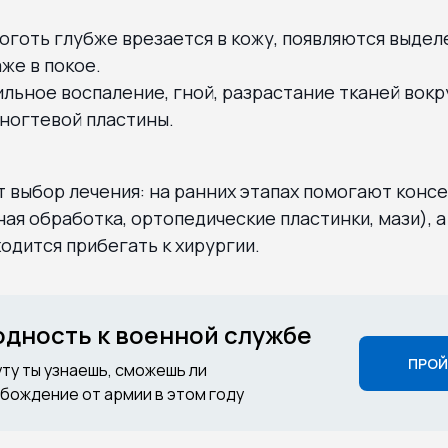
оготь глубже врезается в кожу, появляются выдел
же в покое.
ильное воспаление, гной, разрастание тканей вокру
ногтевой пластины.
т выбор лечения: на ранних этапах помогают конс
ая обработка, ортопедические пластинки, мази), 
одится прибегать к хирургии.
годность к военной службе
ПРОЙ
уту ты узнаешь, сможешь ли
бождение от армии в этом году