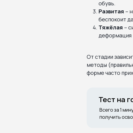
обувь.
Развитая
– н
беспокоит да
Тяжёлая
– с
деформация 
От стадии зависи
методы (правильн
форме часто прих
Тест на 
Всего за 1 мин
получить осво