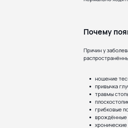
Почему поя
Причин у заболев
распространённы
ношение тес
привычка глу
травмы стопы
плоскостопи
грибковые п
врождённые 
хронические 