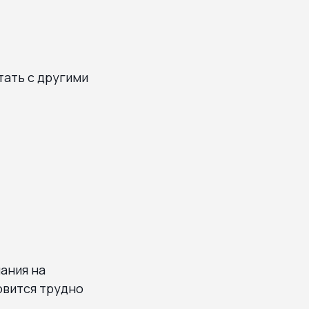
тать с другими
ания на
овится трудно