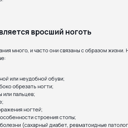
вляется вросший ноготь
ания много, и часто они связаны с образом жизни.
е:
ной или неудобной обуви;
боко обрезать ногти;
 или пальцев;
е;
оражения ногтей;
особенности строения стопы;
болезни (сахарный диабет, ревматоидные патолог