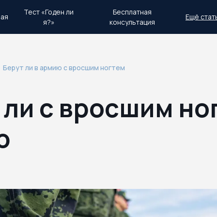
Тест «Годен ли
Бесплатная
ная
Ещё стат
я?»
консультация
день.
Экстренный план действий
Берут ли в армию с вросшим ногтем
 ли с вросшим но
ю