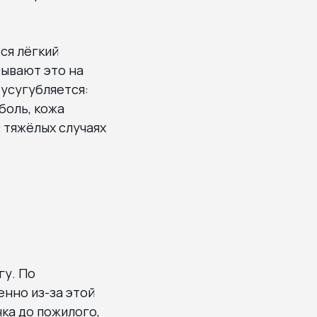
ся лёгкий
сывают это на
 усугубляется:
боль, кожа
в тяжёлых случаях
гу. По
енно из-за этой
ка до пожилого,