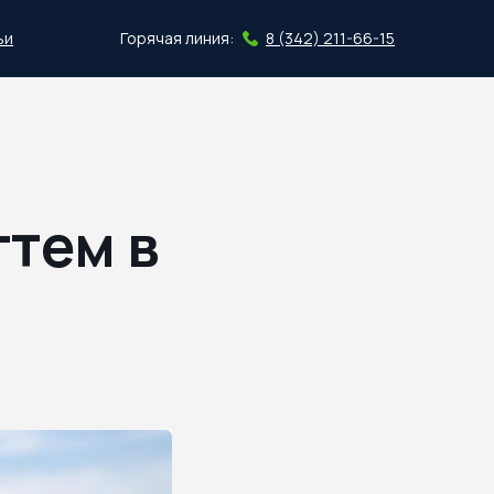
ьи
Горячая линия:
8 (342) 211-66-15
Скачать план
гтем в