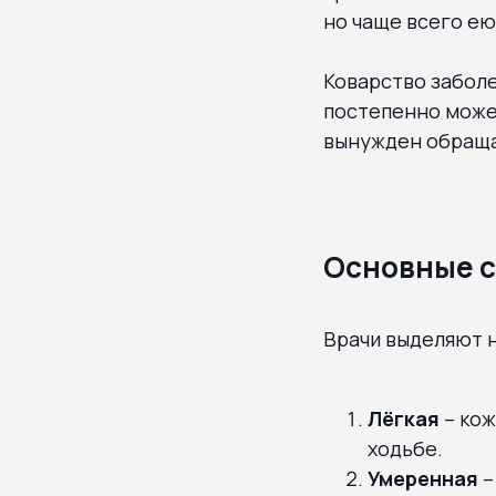
но чаще всего е
Коварство заболе
постепенно может
вынужден обраща
Основные с
Врачи выделяют н
Лёгкая
– кож
ходьбе.
Умеренная
–