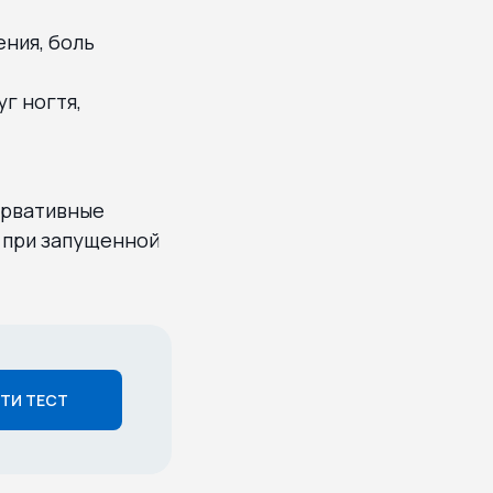
ения, боль
г ногтя,
ервативные
а при запущенной
ТИ ТЕСТ