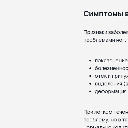
Симптомы в
Признаки заболев
проблемами ног.
покраснение 
болезненност
отёк и припу
выделения (в
деформация 
При лёгком течен
проблему, но в т
нормально ходит