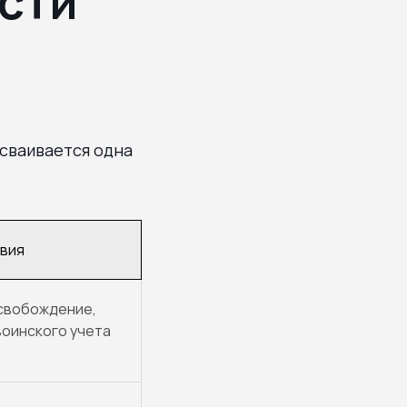
сти
исваивается одна
вия
свобождение,
воинского учета