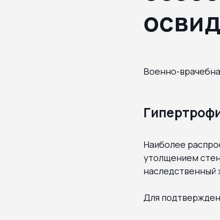
освид
Военно-врачебна
Гипертрофи
Наиболее распро
утолщением стено
наследственный 
Для подтвержден