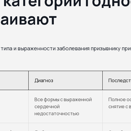
 категории годно
ваивают
 типа и выраженности заболевания призывнику пр
Диагноз
Последст
Все формы с выраженной
Полное о
сердечной
снятие с 
недостаточностью