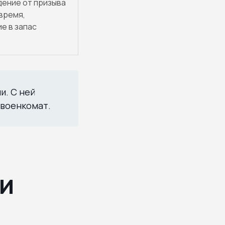
ение от призыва
время,
е в запас
и. С ней
 военкомат.
и