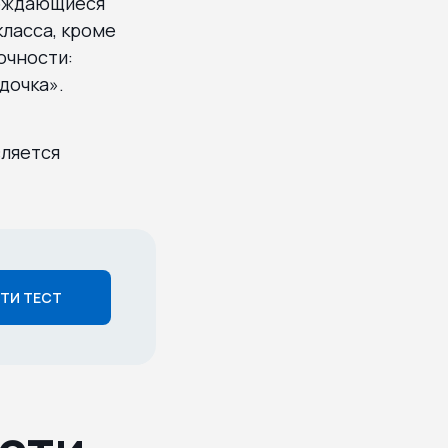
вождающиеся
ласса, кроме
очности:
дочка».
вляется
ТИ ТЕСТ