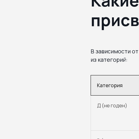
Какие
прис
В зависимости от
из категорий:
Категория
Д (не годен)