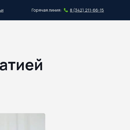
ьи
Горячая линия:
8 (342) 211-66-15
Скачать план
патией