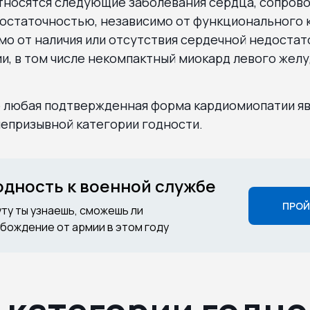
 относятся следующие заболевания сердца, сопро
остаточностью, независимо от функционального к
мо от наличия или отсутствия сердечной недостат
и, в том числе некомпактный миокард левого желу
то любая подтвержденная форма кардиомиопатии я
непризывной категории годности.
годность к военной службе
ПРОЙ
уту ты узнаешь, сможешь ли
бождение от армии в этом году