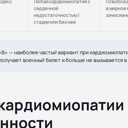
оден)
Любая кардиомиопатия с
Освобожд
сердечной
в мирное 
недостаточностью I
зачислени
стадии или без неё
«В» — наиболее частый вариант при кардиомиопати
получает военный билет и больше не вызывается в
кардиомиопатии 
нности