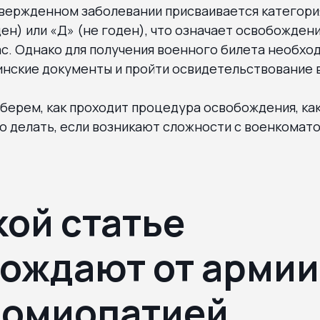
твержденном заболевании присваивается категори
ен) или «Д» (не годен), что означает освобождени
ас. Однако для получения военного билета необхо
нские документы и пройти освидетельствование 
зберем, как проходит процедура освобождения, к
о делать, если возникают сложности с военкомато
кой статье
ождают от армии
иомиопатией