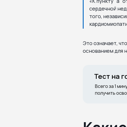
«К пункту "а"
сердечной нед
того, независи
кардиомиопати
Это означает, ч
основанием для 
Тест на 
Всего за 1 мин
получить осво