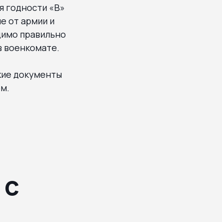
я годности «В»
е от армии и
димо правильно
в военкомате.
акие документы
м.
 с