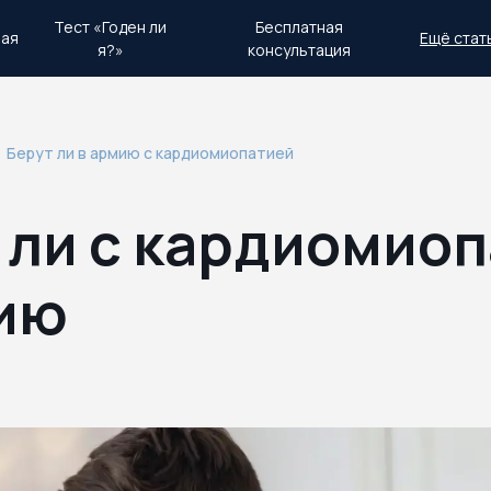
Тест «Годен ли
Бесплатная
ная
Ещё стат
я?»
консультация
день.
Экстренный план действий
Берут ли в армию с кардиомиопатией
 ли с кардиомио
ию