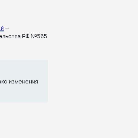
ей
—
ельства РФ №565
ако изменения