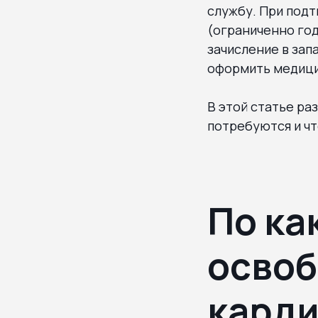
службу. При под
(ограниченно год
зачисление в зап
оформить медици
В этой статье ра
потребуются и чт
По ка
освоб
кард