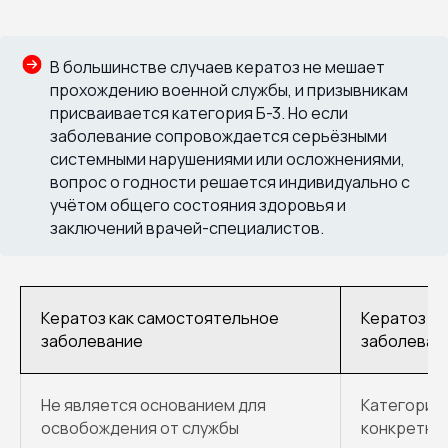
В большинстве случаев кератоз не мешает
прохождению военной службы, и призывникам
присваивается категория Б-3. Но если
заболевание сопровождается серьёзными
системными нарушениями или осложнениями,
вопрос о годности решается индивидуально с
учётом общего состояния здоровья и
заключений врачей-специалистов.
Кератоз как самостоятельное
Кератоз с
заболевание
заболеван
Не является основанием для
Категория 
освобождения от службы
конкретно