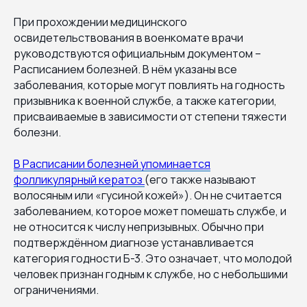
При прохождении медицинского
освидетельствования в военкомате врачи
руководствуются официальным документом –
Расписанием болезней. В нём указаны все
заболевания, которые могут повлиять на годность
призывника к военной службе, а также категории,
присваиваемые в зависимости от степени тяжести
болезни.
В Расписании болезней упоминается
фолликулярный кератоз
(его также называют
волосяным или «гусиной кожей»). Он не считается
заболеванием, которое может помешать службе, и
не относится к числу непризывных. Обычно при
подтверждённом диагнозе устанавливается
категория годности Б-3. Это означает, что молодой
человек признан годным к службе, но с небольшими
ограничениями.