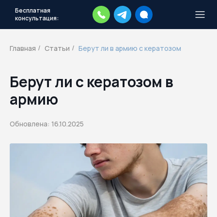
Бесплатная
консультация:
Тысячи повесток рассылаются
каждый день.
Экстренный план
Главная
Статьи
Берут ли в армию с кератозом
/
/
действий
Скачать план
Берут ли с кератозом в
армию
Обновлена: 16.10.2025