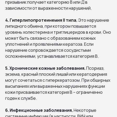
призывник получает категорию В или Д в
зависимости от выраженности нарушений.
4. Гиперлипопротеинемия II типа.
Это нарушение
липидного обмена, при котором повышается
уровень холестерина и триглицеридов в крови. Оно
может быть связано с образованием кожных
уплотнений и проявлениями кератоза. Если
нарушение сопровождается сосудистыми
осложнениями, устанавливается категория В.
5. Хронические кожные заболевания.
Псориаз,
экзема, красный плоский лишай или кератодермия
могут сочетаться с гиперкератозом. При обширных
высыпаниях или выраженных нарушениях функции
кожи присваивается категория В – ограниченно
годен к службе.
6. Инфекционные заболевания.
Некоторые
системные инфекции (в частности, ВИЧ или