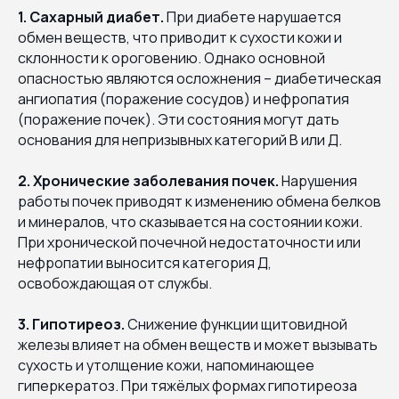
1. Сахарный диабет.
При диабете нарушается
обмен веществ, что приводит к сухости кожи и
склонности к ороговению. Однако основной
опасностью являются осложнения – диабетическая
ангиопатия (поражение сосудов) и нефропатия
(поражение почек). Эти состояния могут дать
основания для непризывных категорий В или Д.
2. Хронические заболевания почек.
Нарушения
работы почек приводят к изменению обмена белков
и минералов, что сказывается на состоянии кожи.
При хронической почечной недостаточности или
нефропатии выносится категория Д,
освобождающая от службы.
3. Гипотиреоз.
Снижение функции щитовидной
железы влияет на обмен веществ и может вызывать
сухость и утолщение кожи, напоминающее
гиперкератоз. При тяжёлых формах гипотиреоза