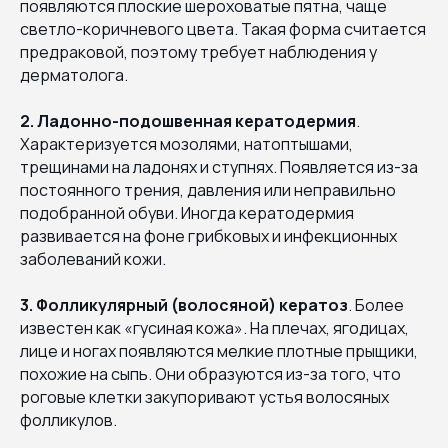
появляются плоские шероховатые пятна, чаще
светло-коричневого цвета. Такая форма считается
предраковой, поэтому требует наблюдения у
дерматолога.
2. Ладонно-подошвенная кератодермия
.
Характеризуется мозолями, натоптышами,
трещинами на ладонях и ступнях. Появляется из-за
постоянного трения, давления или неправильно
подобранной обуви. Иногда кератодермия
развивается на фоне грибковых и инфекционных
заболеваний кожи.
3. Фолликулярный (волосяной) кератоз
. Более
известен как «гусиная кожа». На плечах, ягодицах,
лице и ногах появляются мелкие плотные прыщики,
похожие на сыпь. Они образуются из-за того, что
роговые клетки закупоривают устья волосяных
фолликулов.