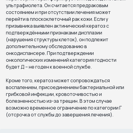
ультрафиолета. Он считается предраковым
состоянием и при отсутствии лечения может
перейти в плоскоклеточный рак кожи. Если у
призывника выявлен актинический кератоз с
подтверждёнными признаками дисплазии
(нарушения структуры клеток), он подлежит
дополнительному обследованию в
онкодиспансере. При подтверждении
онкологических изменений категория годности
будет Д – не годен к военной службе.
Кроме того, кератоз может сопровождаться
воспалением, присоединением бактериальной или
грибковой инфекции, кровоточивостью и
болезненностью из-за трещин. В этом случае
возможно временное ограничение по категории Г
(отсрочка от службы до завершения лечения).