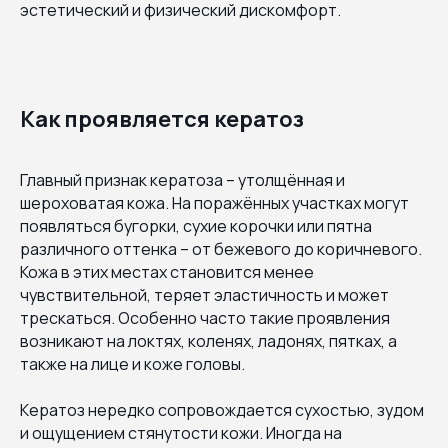
эстетический и физический дискомфорт.
Как проявляется кератоз
Главный признак кератоза – утолщённая и
шероховатая кожа. На поражённых участках могут
появляться бугорки, сухие корочки или пятна
различного оттенка – от бежевого до коричневого.
Кожа в этих местах становится менее
чувствительной, теряет эластичность и может
трескаться. Особенно часто такие проявления
возникают на локтях, коленях, ладонях, пятках, а
также на лице и коже головы.
Кератоз нередко сопровождается сухостью, зудом
и ощущением стянутости кожи. Иногда на