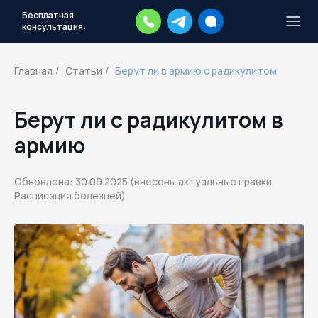
Бесплатная
консультация:
Тысячи повесток рассылаются
каждый день.
Экстренный план
Главная
Статьи
Берут ли в армию с радикулитом
/
/
действий
Скачать план
Берут ли с радикулитом в
армию
Обновлена: 30.09.2025 (внесены актуальные правки
Расписания болезней)