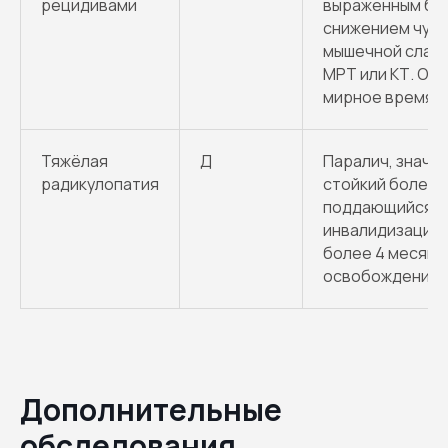
рецидивами
выраженным бо
снижением чувс
мышечной слаб
МРТ или КТ. Ос
мирное время.
Тяжёлая
Д
Паралич, значи
радикулопатия
стойкий болево
поддающийся л
инвалидизация,
более 4 месяцев
освобождение о
Дополнительные
обследования