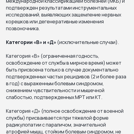
международной классификацией болезней (МКБ) и
подтвержден результатами инструментальных
исследований, выявляющих защемление нервных
корешков или дегенеративные изменения
позвоночника.
Категории «В» и «Д»
(исключительные случаи).
Категория «В» (ограниченная годность,
освобождение от службы в мирное время) может
быть присвоена только в случае документально
подтвержденных частых рецидивов (2 и более раза
в год) с выраженным болевым синдромом,
снижением чувствительности и мышечной
слабостью, подтвержденных МРТ или КТ.
Категория «Д» (полное освобождение от военной
службы) присваивается при тяжелой форме
радикулопатии с параличом, значительной
атрофией мышц, стойким болевым синдромом, не