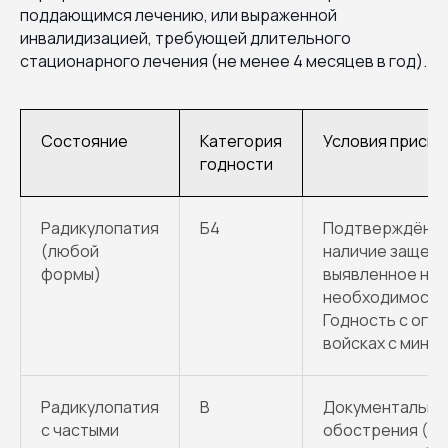
поддающимся лечению, или выраженной
инвалидизацией, требующей длительного
стационарного лечения (не менее 4 месяцев в год).
Состояние
Категория
Условия присво
годности
Радикулопатия
Б4
Подтверждённый
(любой
наличие защемл
формы)
выявленное на М
необходимости 
Годность с огра
войсках с мини
Радикулопатия
В
Документально
с частыми
обострения (2 и