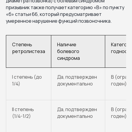
диаметра позвонка) с болевым синдромом
призывник также получает категорию «В» по пункту
«б» статьи 66, который предусматривает
умеренное нарушение функций позвоночника.
Степень
Наличие
Категор
ретролистеза
болевого
годност
синдрома
I степень (до
Да, подтвержден
В (огран
1/4)
документально
годен)
II степень
Да, подтвержден
В (огран
(1/4-1/2)
документально
годен)