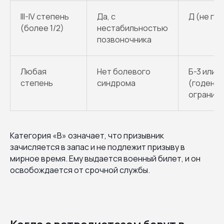
III-IV степень
Да, с
Д (не го
(более 1/2)
нестабильностью
позвоночника
Любая
Нет болевого
Б-3 или Б
степень
синдрома
(годен с
огранич
Категория «В» означает, что призывник
зачисляется в запас и не подлежит призыву в
мирное время. Ему выдается военный билет, и он
освобождается от срочной службы.