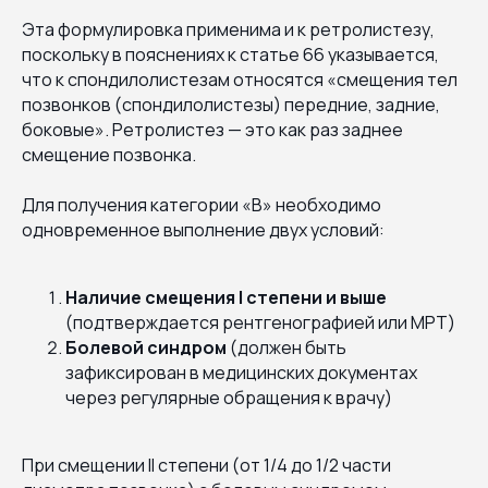
Эта формулировка применима и к ретролистезу,
поскольку в пояснениях к статье 66 указывается,
что к спондилолистезам относятся «смещения тел
позвонков (спондилолистезы) передние, задние,
боковые». Ретролистез — это как раз заднее
смещение позвонка.
Для получения категории «В» необходимо
одновременное выполнение двух условий:
Наличие смещения I степени и выше
(подтверждается рентгенографией или МРТ)
Болевой синдром
(должен быть
зафиксирован в медицинских документах
через регулярные обращения к врачу)
При смещении II степени (от 1/4 до 1/2 части