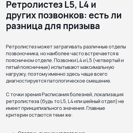
Ретролистез L5, L4 и
других позвонков: есть ли
разница для призыва
Ретролистез может затрагивать различные отделы
позвоночника, но наиболее часто встречается в
поясничном отделе. Позвонки L4 и L5 (четвертый и
пятый поясничные) испытывают максимальную
нагрузку, поэтому именно здесь чаще всего
диагностируется патологическое смещение.
С точки зрения Расписания болезней, локализация
ретролистеза (будь то L5, L4 или шейный отдел) не
имеет принципиального значения. Главные
критерии остаются теми же: