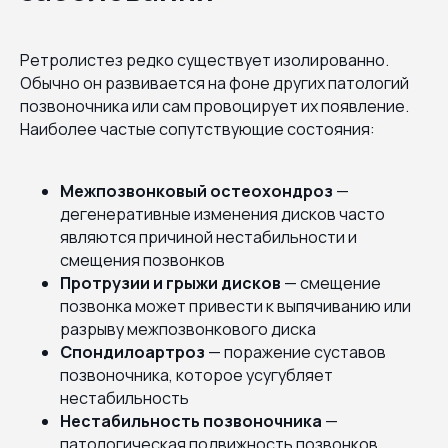
Ретролистез редко существует изолированно.
Обычно он развивается на фоне других патологий
позвоночника или сам провоцирует их появление.
Наиболее частые сопутствующие состояния:
Межпозвонковый остеохондроз
—
дегенеративные изменения дисков часто
являются причиной нестабильности и
смещения позвонков
Протрузии и грыжи дисков
— смещение
позвонка может привести к выпячиванию или
разрыву межпозвонкового диска
Спондилоартроз
— поражение суставов
позвоночника, которое усугубляет
нестабильность
Нестабильность позвоночника
—
патологическая подвижность позвонков,