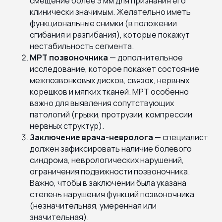
смещение более 3 мм для признания его
клинически значимым. Желательно иметь
функциональные снимки (в положении
сгибания и разгибания), которые покажут
нестабильность сегмента.
МРТ позвоночника
— дополнительное
исследование, которое покажет состояние
межпозвонковых дисков, связок, нервных
корешков и мягких тканей. МРТ особенно
важно для выявления сопутствующих
патологий (грыжи, протрузии, компрессии
нервных структур).
Заключение врача-невролога
— специалист
должен зафиксировать наличие болевого
синдрома, неврологических нарушений,
ограничения подвижности позвоночника.
Важно, чтобы в заключении была указана
степень нарушения функций позвоночника
(незначительная, умеренная или
значительная).