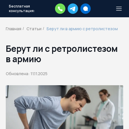
Бесплатная
консультация:
Тысячи повесток рассылаются
каждый день.
Экстренный план
Главная
Статьи
Берут ли в армию с ретролистезом
/
/
действий
Скачать план
Берут ли с ретролистезом
в армию
Обновлена: 11.11.2025