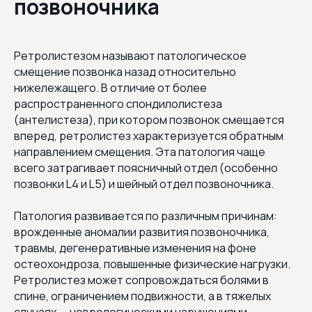
позвоночника
Ретролистезом называют патологическое
смещение позвонка назад относительно
нижележащего. В отличие от более
распространенного спондилолистеза
(антелистеза), при котором позвонок смещается
вперед, ретролистез характеризуется обратным
направлением смещения. Эта патология чаще
всего затрагивает поясничный отдел (особенно
позвонки L4 и L5) и шейный отдел позвоночника.
Патология развивается по различным причинам:
врожденные аномалии развития позвоночника,
травмы, дегенеративные изменения на фоне
остеохондроза, повышенные физические нагрузки.
Ретролистез может сопровождаться болями в
спине, ограничением подвижности, а в тяжелых
случаях — неврологическими нарушениями.