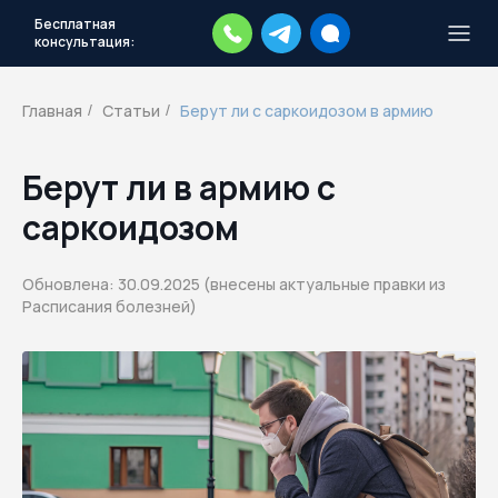
Бесплатная
консультация:
Тысячи повесток рассылаются
каждый день.
Экстренный план
Главная
Статьи
Берут ли с саркоидозом в армию
/
/
действий
Скачать план
Берут ли в армию с
саркоидозом
Обновлена: 30.09.2025 (внесены актуальные правки из
Расписания болезней)