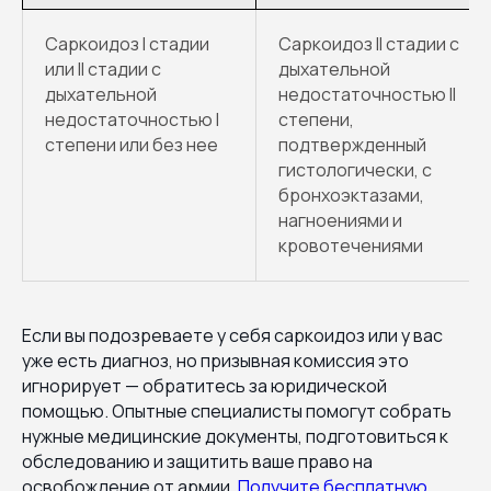
Саркоидоз I стадии
Саркоидоз II стадии с
или II стадии с
дыхательной
дыхательной
недостаточностью II
недостаточностью I
степени,
степени или без нее
подтвержденный
гистологически, с
бронхоэктазами,
нагноениями и
кровотечениями
Если вы подозреваете у себя саркоидоз или у вас
уже есть диагноз, но призывная комиссия это
игнорирует — обратитесь за юридической
помощью. Опытные специалисты помогут собрать
нужные медицинские документы, подготовиться к
обследованию и защитить ваше право на
освобождение от армии.
Получите бесплатную