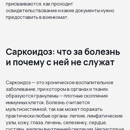
присваиваются, как проходит
освидетельствование и какие документы нужно
предоставить в военкомат.
Саркоидоз: что за болезнь
и почему с ней не служат
Саркоидоз — это хроническое воспалительное
заболевание, при котором в органах и тканях
образуются гранулемы — плотные скопления
иммунных клеток. Болезнь считается
мультисистемной, так как может поражать
практически любые органы: легкие, лимфатические
узлы, кожу, глаза, печень, селезенку, сердце,
суставы, железы внутренней секреции. Несмотря на