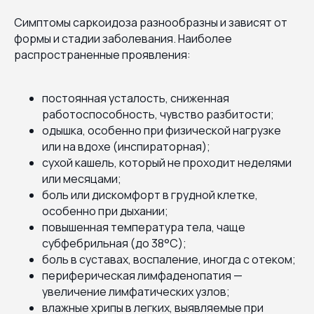
Симптомы саркоидоза разнообразны и зависят от
формы и стадии заболевания. Наиболее
распространенные проявления:
постоянная усталость, сниженная
работоспособность, чувство разбитости;
одышка, особенно при физической нагрузке
или на вдохе (инспираторная);
сухой кашель, который не проходит неделями
или месяцами;
боль или дискомфорт в грудной клетке,
особенно при дыхании;
повышенная температура тела, чаще
субфебрильная (до 38°C);
боль в суставах, воспаление, иногда с отеком;
периферическая лимфаденопатия —
увеличение лимфатических узлов;
влажные хрипы в легких, выявляемые при