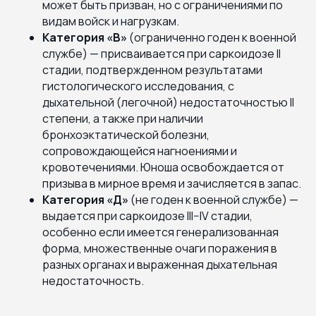
может быть призван, но с ограничениями по
видам войск и нагрузкам.
Категория «В»
(ограниченно годен к военной
службе) — присваивается при саркоидозе II
стадии, подтвержденном результатами
гистологического исследования, с
дыхательной (легочной) недостаточностью II
степени, а также при наличии
бронхоэктатической болезни,
сопровождающейся нагноениями и
кровотечениями. Юноша освобождается от
призыва в мирное время и зачисляется в запас.
Категория «Д»
(не годен к военной службе) —
выдается при саркоидозе III–IV стадии,
особенно если имеется генерализованная
форма, множественные очаги поражения в
разных органах и выраженная дыхательная
недостаточность.