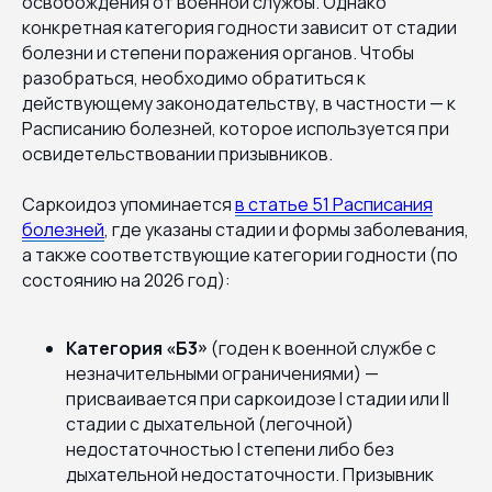
освобождения от военной службы. Однако
конкретная категория годности зависит от стадии
болезни и степени поражения органов. Чтобы
разобраться, необходимо обратиться к
действующему законодательству, в частности — к
Расписанию болезней, которое используется при
освидетельствовании призывников.
Саркоидоз упоминается
в статье 51 Расписания
болезней
, где указаны стадии и формы заболевания,
а также соответствующие категории годности (по
состоянию на 2026 год):
Категория «Б3»
(годен к военной службе с
незначительными ограничениями) —
присваивается при саркоидозе I стадии или II
стадии с дыхательной (легочной)
недостаточностью I степени либо без
дыхательной недостаточности. Призывник