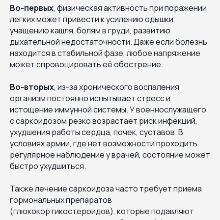
Во-первых
, физическая активность при поражении
легких может привести к усилению одышки,
учащению кашля, болям в груди, развитию
дыхательной недостаточности. Даже если болезнь
находится в стабильной фазе, любое напряжение
может спровоцировать её обострение.
Во-вторых
, из-за хронического воспаления
организм постоянно испытывает стресс и
истощение иммунной системы. У военнослужащего
с саркоидозом резко возрастает риск инфекций,
ухудшения работы сердца, почек, суставов. В
условиях армии, где нет возможности проходить
регулярное наблюдение у врачей, состояние может
быстро ухудшиться.
Также лечение саркоидоза часто требует приема
гормональных препаратов
(глюкокортикостероидов), которые подавляют