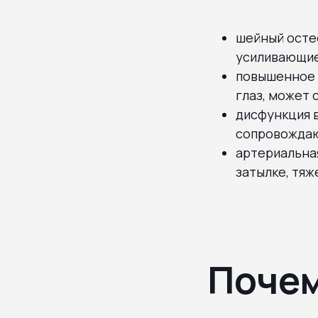
шейный осте
усиливающие
повышенное 
глаз, может 
дисфункция 
сопровождаю
артериальна
затылке, тяж
Почем