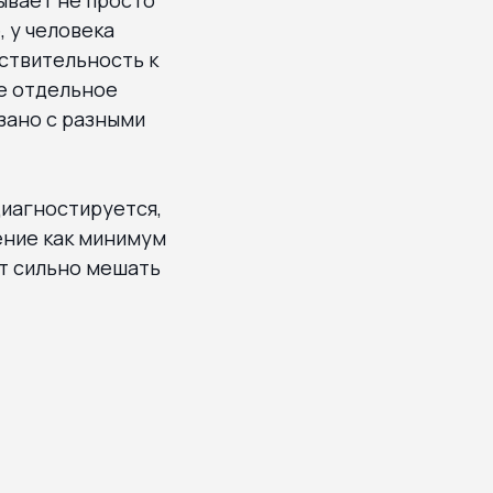
, у человека
вствительность к
не отдельное
зано с разными
диагностируется,
ение как минимум
ет сильно мешать