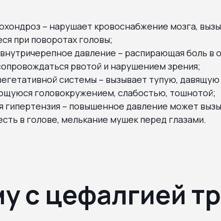
охондроз – нарушает кровоснабжение мозга, вызы
ся при поворотах головы;
внутричерепное давление – распирающая боль в о
сопровождаться рвотой и нарушением зрения;
вегетативной системы – вызывает тупую, давящую 
щуюся головокружением, слабостью, тошнотой;
я гипертензия – повышенное давление может вызы
есть в голове, мелькание мушек перед глазами.
у с цефалгией т