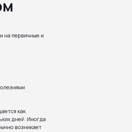
ом
и на первичные и
болезнями
ается как
ьких дней. Иногда
бычно возникает