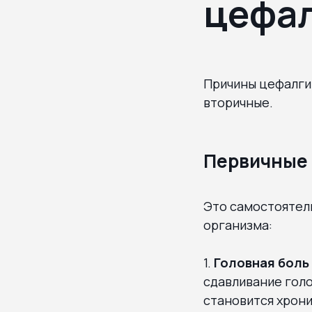
цефал
Причины цефалгии
вторичные.
Первичные 
Это самостоятель
организма:
1.
Головная боль
сдавливание голо
становится хрони