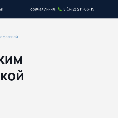
ьи
Горячая линия:
8 (342) 211-66-15
Скачать план
цефалгией
ским
ской