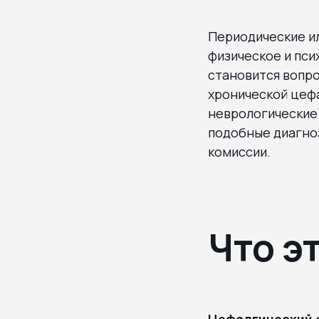
Периодические ил
физическое и пс
становится вопро
хронической цефа
неврологические 
подобные диагноз
комиссии.
Что э
Цефалгический 