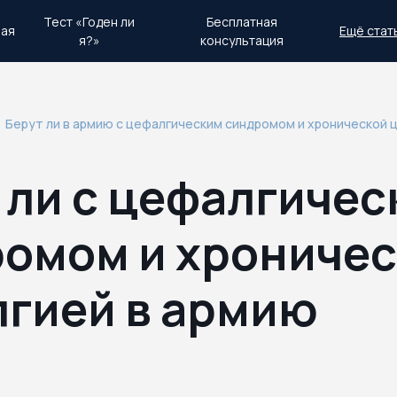
Тест «Годен ли
Бесплатная
ная
Ещё стат
я?»
консультация
день.
Экстренный план действий
Берут ли в армию с цефалгическим синдромом и хронической 
 ли с цефалгиче
омом и хрониче
гией в армию