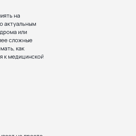
иять на
но актуальным
ндрома или
лее сложные
мать, как
ся к медицинской
ывает не просто