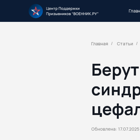
Глав
Тысячи повесток рассылаются каждый 
Главная
Статьи
/
/
Берут
синдр
цефал
Обновлена: 17.07.2025