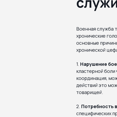
служи
Военная служба т
хронические гол
основные причины
хронической цефа
1.
Нарушение бое
кластерной боли 
координация, мож
действий это мож
товарищей.
2.
Потребность в
специфических пр