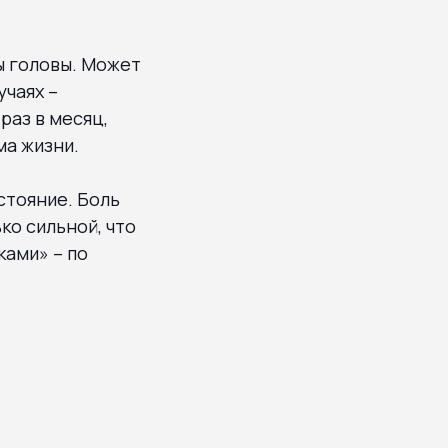
ы головы. Может
учаях –
раз в месяц,
ма жизни.
стояние. Боль
ко сильной, что
ками» – по