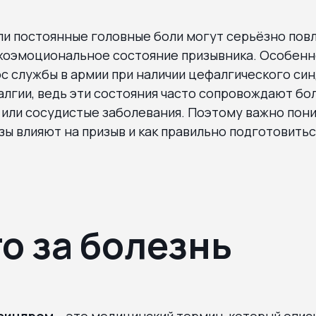
и постоянные головные боли могут серьёзно повл
ихоэмоциональное состояние призывника. Особен
с службы в армии при наличии цефалгического си
лгии, ведь эти состояния часто сопровождают бо
или сосудистые заболевания. Поэтому важно пони
ы влияют на призыв и как правильно подготовить
то за болезнь
синдром
– это медицинский термин, который опис