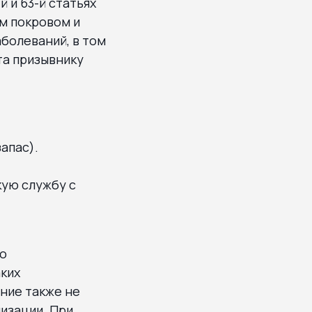
 и 63-й статьях
ым покровом и
болеваний, в том
та призывнику
апас).
кую службу с
ло
аких
ние также не
изации. При