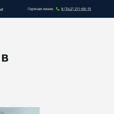
ьи
Горячая линия:
8 (342) 211-66-15
Скачать план
 в