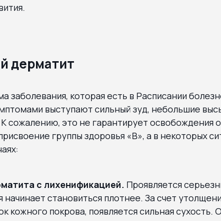
вития.
й дерматит
а заболевания, которая есть в Расписании болезне
мптомами выступают сильный зуд, небольшие выс
К сожалению, это не гарантирует освобождения о
присвоение группы здоровья «В», а в некоторых си
чаях:
матита с лихенификацией.
Проявляется серьез
я начинает становиться плотнее. За счет утолщен
к кожного покрова, появляется сильная сухость. 