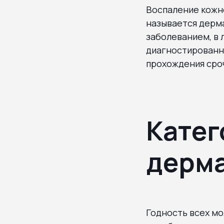
Воспаление кожн
называется дерма
заболеванием, в 
диагностированн
прохождения сроч
Катег
дерм
Годность всех м