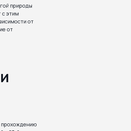
угой природы
 с этим
ависимости от
ие от
ри
к прохождению