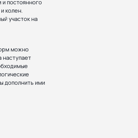
 и постоянного
и колен.
ый участок на
форм можно
а наступает
еобходимые
логические
бы дополнить ими