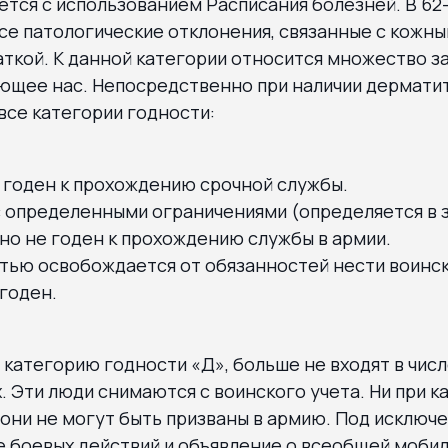
тся с использованием Расписания болезней. В 62-й
все патологические отклонения, связанные с кожн
ткой. К данной категории относится множество за
ующее нас. Непосредственно при наличии дермати
все категории годности:
– годен к прохождению срочной службы.
с определенными ограничениями (определяется в з
но не годен к прохождению службы в армии.
стью освобождается от обязанностей нести воинс
годен.
т категорию годности «Д», больше не входят в чис
 Эти люди снимаются с воинского учета. Ни при к
они не могут быть призваны в армию. Под исключе
 боевых действий и объявление о всеобщей мобил