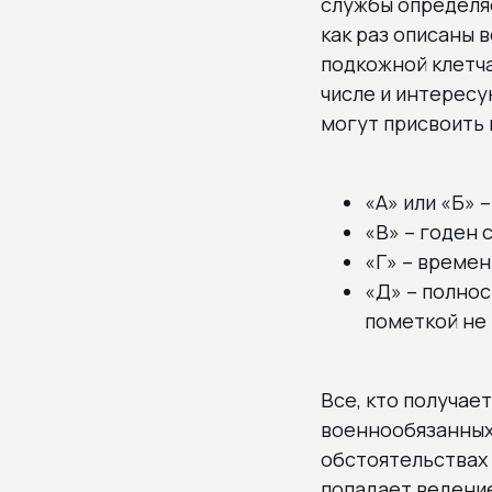
службы определяе
как раз описаны 
подкожной клетча
числе и интерес
могут присвоить 
«А» или «Б» 
«В» – годен 
«Г» – времен
«Д» – полно
пометкой не 
Все, кто получае
военнообязанных.
обстоятельствах 
попадает ведение