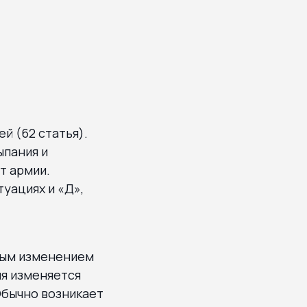
й (62 статья).
ыпания и
т армии.
туациях и «Д»,
ным изменением
ия изменяется
Обычно возникает