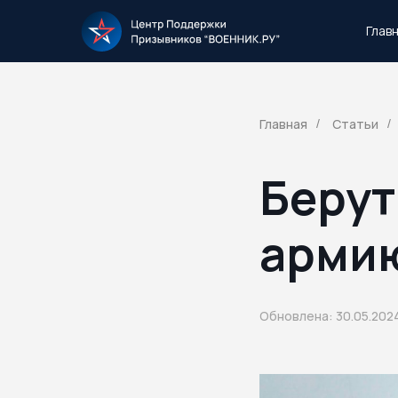
Глав
Тысячи повесток рассылаются каждый 
Главная
Статьи
/
/
Берут
арми
Обновлена: 30.05.202