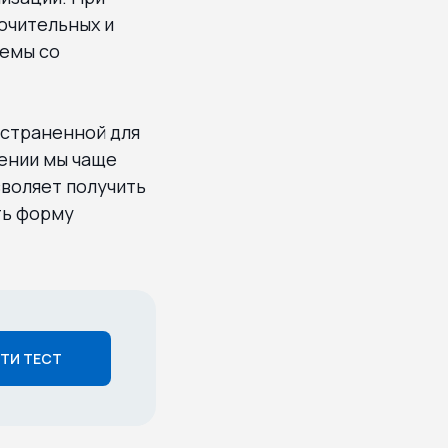
ючительных и
лемы со
остраненной для
лении мы чаще
зволяет получить
ть форму
ТИ ТЕСТ