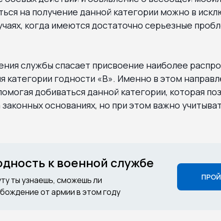
ься на получение данной категории можно в искл
учаях, когда имеются достаточно серьезные проб
ения службы спасает присвоение наиболее распр
я категории годности «В». Именно в этом направ
помогая добиваться данной категории, которая по
 законных основаниях, но при этом важно учитыва
годность к военной службе
ПРОЙ
уту ты узнаешь, сможешь ли
бождение от армии в этом году