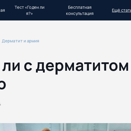
Тест «Годен ли
Бесплатная
ная
Ещё стат
я?»
консультация
день.
Экстренный план действий
Дерматит и армия
 ли с дерматитом
ю
4