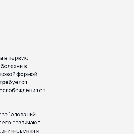
ы в первую
 болезни в
аковой формой
 требуется
я освобождения от
х заболеваний
сего различают
озникновения и