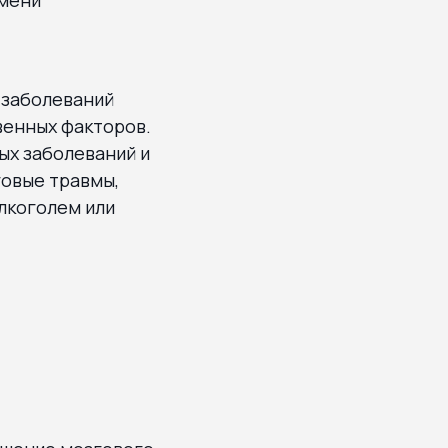
 заболеваний
венных факторов.
ых заболеваний и
говые травмы,
лкоголем или