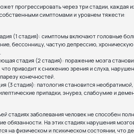
жет прогрессировать через три стадии, каждая и
 собственными симптомами и уровнем тяжести:
адия (1 стадия): симптомы включают головные боли
ние, бессонницу, частую депрессию, хроническую
.
ющая стадия (2 стадия): поражение мозга станови
что приводит к снижению зрения и слуха, наруше
парезу конечностей.
ия (3 стадия): патология становится необратимой
лептические припадки, энурез, слабоумие и деме
ьей стадиях заболевания человек не способен по
ие обязанности. На этих стадиях нарушения мозг
ся на физическом и психическом состоянии, что д