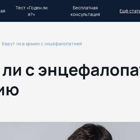
Тест «Годен ли
Бесплатная
ная
Ещё стат
я?»
консультация
день.
Экстренный план действий
Берут ли в армию с энцефалопатией
 ли с энцефалоп
ию