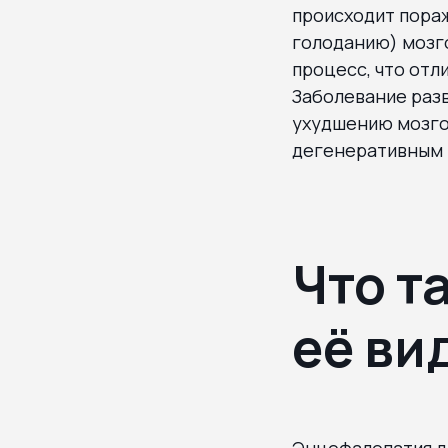
происходит пораж
голоданию) мозг
процесс, что отл
Заболевание разв
ухудшению мозго
дегенеративным 
Что т
её ви
Энцефалопатия де