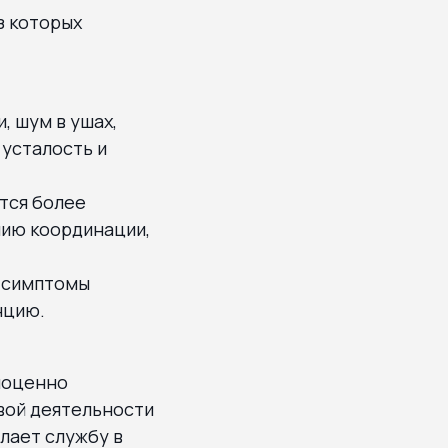
з которых
, шум в ушах,
 усталость и
тся более
нию координации,
, симптомы
нцию.
лноценно
овой деятельности
елает службу в