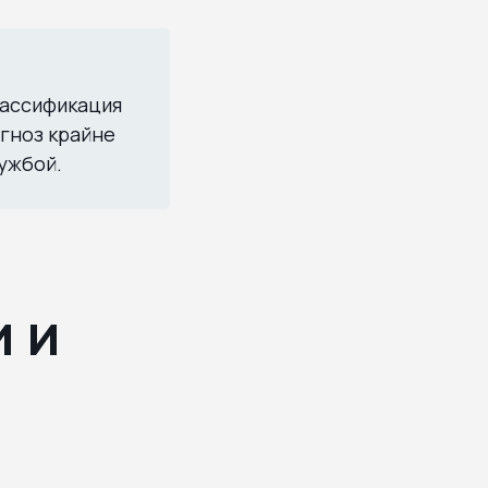
лассификация
агноз крайне
ужбой.
 и