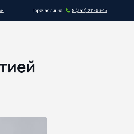
ьи
Горячая линия:
8 (342) 211-66-15
Скачать план
атией