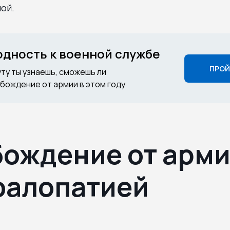
ой.
годность к военной службе
ПРОЙ
уту ты узнаешь, сможешь ли
бождение от армии в этом году
ождение от арми
фалопатией