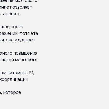
ушение мозгового
ение позволяет
становить
ющее после
ражений. Хотя эта
и, она ухудшает
ярного повышения
ушения мозгового
ом витамина B1,
 координации
, которое