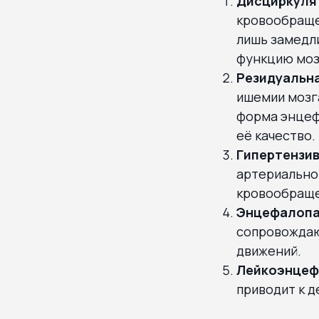
Дисциркуля
кровообращен
лишь замедл
функцию моз
Резидуальн
ишемии мозг
форма энцеф
её качество.
Гипертензи
артериально
кровообраще
Энцефалопа
сопровождаю
движений.
Лейкоэнцеф
приводит к 