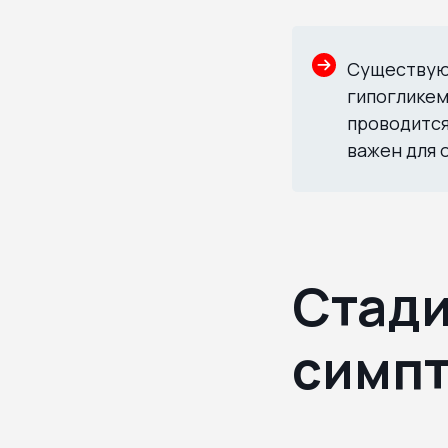
Существуют
гипогликем
проводится
важен для 
Стади
симп