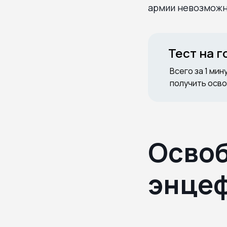
армии невозможн
Тест на 
Всего за 1 мин
получить осво
Освоб
энце