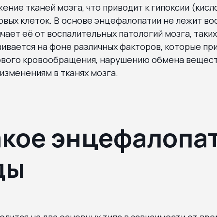
ение тканей мозга, что приводит к гипоксии (кис
овых клеток. В основе энцефалопатии не лежит в
ичает её от воспалительных патологий мозга, таких
ивается на фоне различных факторов, которые при
вого кровообращения, нарушению обмена вещест
изменениям в тканях мозга.
акое энцефалопат
ды
лится на два основных типа в зависимости от вр