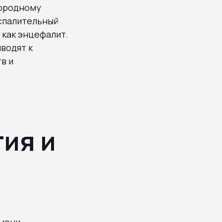
лородному
оспалительный
 как энцефалит.
водят к
в и
ия и
емени