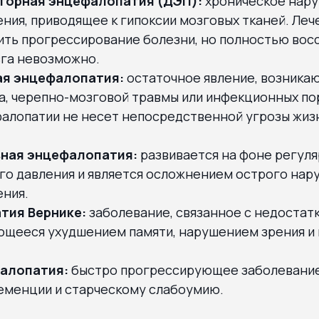
торная энцефалопатия (ДЭП):
хроническое нар
ия, приводящее к гипоксии мозговых тканей. Леч
ить прогрессирование болезни, но полностью вос
га невозможно.
ая энцефалопатия:
остаточное явление, возника
а, черепно-мозговой травмы или инфекционных по
алопатии не несет непосредственной угрозы жизн
вная энцефалопатия:
развивается на фоне регул
го давления и является осложнением острого нар
ния.
тия Вернике:
заболевание, связанное с недостатк
щееся ухудшением памяти, нарушением зрения и
алопатия:
быстро прогрессирующее заболевание
деменции и старческому слабоумию.