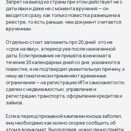
Запрет на выезд из страны при этом действует не с
даты явки и даже не с момента вручения — он
вводится сразу, как только повестка размещена в
реестре, то есть раньше, чем документ считается
врученным.
Отдельно стоит запомнить про 20 дней: это не
«срок на явку», а период уже после назначенной
даты. Если призывник не пришёл в военкомат в
течение 20 календарных дней со дня, указанного в
повестке, и не подтвердил уважительную причину, к
нему автоматически применяют временные
ограничения — на регистрацию ИП и самозанятости,
сделки с недвижимостью, управление и
регистрацию транспорта, оформление кредитов и
займов.
Если в период призывной кампании юноша заболел,
ему необходимо как можно скорее сообщить об
этом в военкомат. Выздоровев, нужно лично прийти