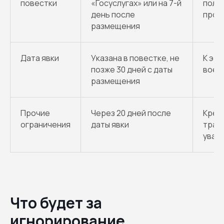
повестки
«Госуслугах» или на 7-й
получ
день после
проч
размещения
Дата явки
Указана в повестке, не
К это
позже 30 дней с даты
воен
размещения
Прочие
Через 20 дней после
Кред
ограничения
даты явки
тран
уваж
Что будет за
игнорирование