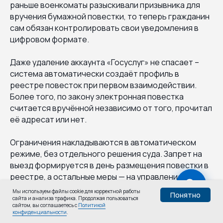
раньше военкоматы разыскивали призывника для
вручения бумажной повестки, то теперь гражданин
сам обязан контролировать свои уведомления в
цифровом формате.
Даже удаление аккаунта «Госуслуг» не спасает –
система автоматически создаёт профиль в
реестре повесток при первом взаимодействии.
Более того, по закону электронная повестка
считается вручённой независимо от того, прочитал
её адресат или нет.
Ограничения накладываются в автоматическом
режиме, без отдельного решения суда. Запрет на
выезд формируется в день размещения повестки в
реестре, а остальные меры — на управление и
регистрацию транспорта, сделки с
Мы используем файлы cookie для корректной работы
Понятно
недвижимостью, регистрацию ИП и самозанятости,
сайта и анализа трафика. Продолжая пользоваться
Узнай,
сайтом, вы соглашаетесь с
Политикой
Пройти тест
получение кредитов — по истечении 20
конфиденциальности
.
годен ли ты:
календарных дней со дня, указанного в повестке,