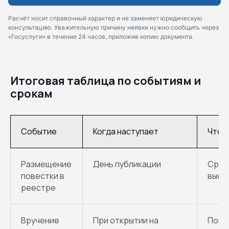
Расчёт носит справочный характер и не заменяет юридическую
консультацию. Уважительную причину неявки нужно сообщить через
«Госуслуги» в течение 24 часов, приложив копию документа.
Итоговая таблица по событиям и
срокам
Событие
Когда наступает
Что э
Размещение
День публикации
Сраз
повестки в
выез
реестре
Вручение
При открытии на
Пове