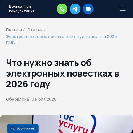
Бесплатная
консультация:
Тысячи повесток рассылаются
каждый день.
Экстренный план
Главная
Статьи
/
/
действий
Электронные повестки: что о них нужно знать в 2026
Скачать план
году
Что нужно знать об
электронных повестках в
2026 году
Обновлена: 9 июля 2026