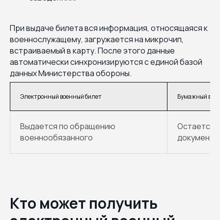
При выдаче билета вся информация, относящаяся к
военнослужащему, загружается на микрочип,
встраиваемый в карту. После этого данные
автоматически синхронизируются с единой базой
данных Министерства обороны.
Электронный военный билет
Бумажный вое
Выдается по обращению
Остается 
военнообязанного
документа
Кто может получить