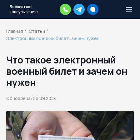
Бесплатная
консультация:
Тысячи повесток рассылаются
каждый день.
Экстренный план
Главная
Статьи
/
/
действий
Электронный военный билет: зачем нужен
Скачать план
Что такое электронный
военный билет и зачем он
нужен
Обновлена: 26.09.2024