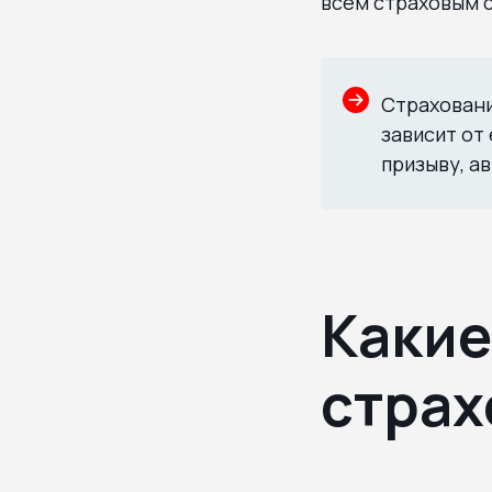
всем страховым с
Страховани
зависит от
призыву, а
Какие
стра