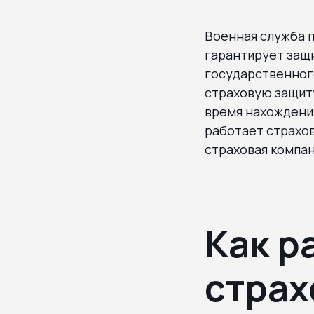
Военная служба п
гарантирует защ
государственног
страховую защиту
время нахождения
работает страхов
страховая компан
Как р
страх