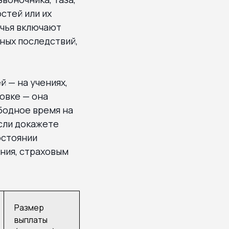
стей или их
ечья включают
зных последствий,
 — на учениях,
овке — она
бодное время на
сли докажете
остоянии
ния, страховым
Размер
выплаты