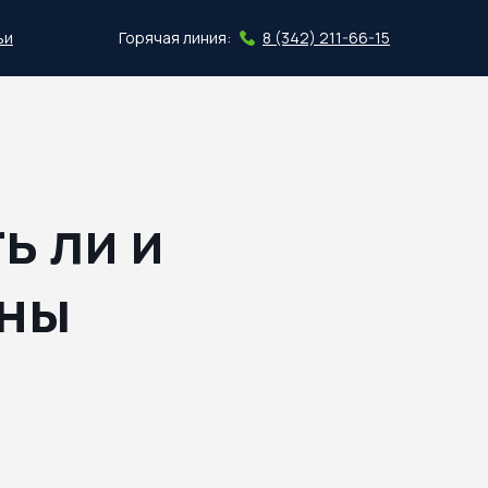
ьи
Горячая линия:
8 (342) 211-66-15
Скачать план
ь ли и
ены