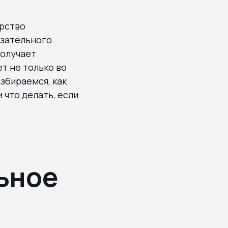
арство
язательного
получает
т не только во
азбираемся, как
 что делать, если
ьное