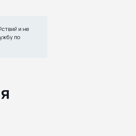
йствий и не
ужбу по
ся