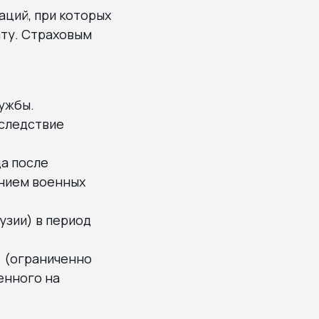
аций, при которых
ату. Страховым
ужбы.
вследствие
да после
ением военных
узии) в период
» (ограниченно
ченного на