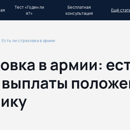
Тест «Годен ли
Бесплатная
ная
Ещё стат
я?»
консультация
день.
Экстренный план действий
Есть ли страховка в армии
овка в армии: ест
 выплаты полож
ику
6