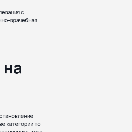
левания с
нно-врачебная
 на
остановление
ве категории по
воночника, таза,