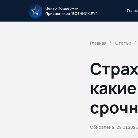
Глав
Тысячи повесток рассылаются каждый 
Главная
Статьи
/
/
Страх
какие
срочн
Обновлена: 29.01.202