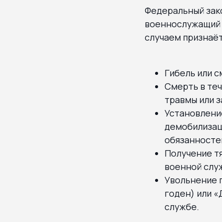
Федеральный зако
военнослужащий 
случаем признаёт
Гибель или 
Смерть в теч
травмы или з
Установление
демобилизаци
обязанносте
Получение тя
военной слу
Увольнение 
годен) или «
службе.