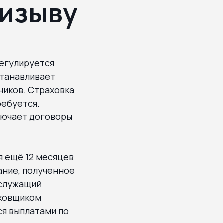
ризыву
регулируется
станавливает
ников. Страховка
ребуется.
лючает договоры
я ещё 12 месяцев
ание, полученное
ослужащий
аховщиком
ся выплатами по