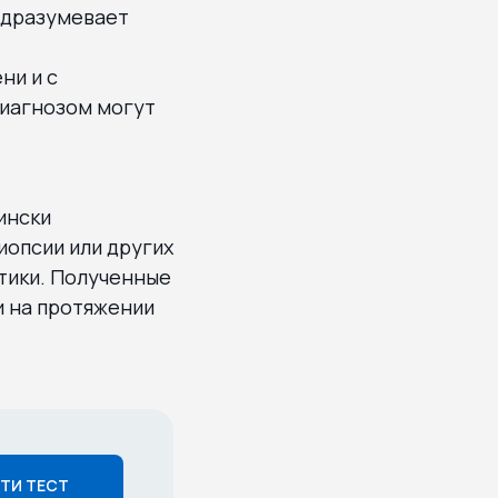
подразумевает
ни и с
диагнозом могут
ински
опсии или других
тики. Полученные
и на протяжении
ТИ ТЕСТ