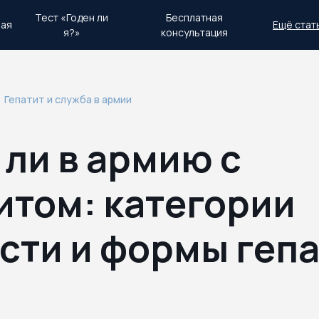
Тест «Годен ли
Бесплатная
ная
Ещё стат
я?»
консультация
день.
Экстренный план действий
Гепатит и служба в армии
 ли в армию с
итом: категории
сти и формы геп