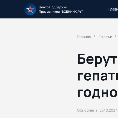
Глав
Тысячи повесток рассылаются каждый 
Главная
Статьи
/
/
Берут
гепат
годно
Обновлена: 25.10.2024