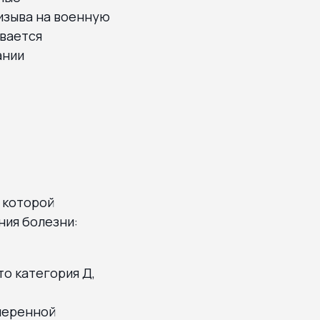
изыва на военную
ивается
ании
 которой
ния болезни:
о категория Д,
умеренной