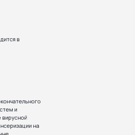
дится в
окончательного
стем и
е вирусной
ансеризации на
ные