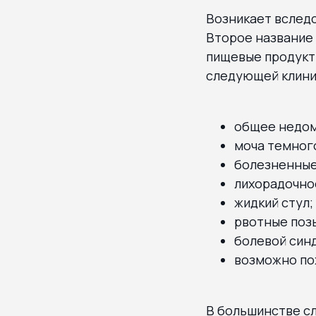
Возникает вследс
Второе название 
пищевые продукты
следующей клини
общее недомо
моча темног
болезненные
лихорадочно
жидкий стул;
рвотные поз
болевой синд
возможно по
В большинстве с