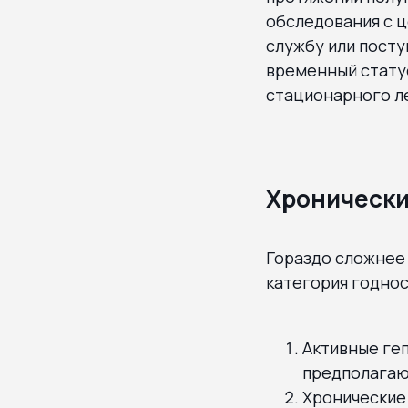
обследования с ц
службу или посту
временный статус
стационарного л
Хронически
Гораздо сложнее 
категория годнос
Активные ге
предполагаю
Хронические