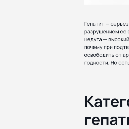
Гепатит — серье
разрушением ее с
недуга — высокий
почему при подт
освободить от а
годности. Но ест
Катег
гепат