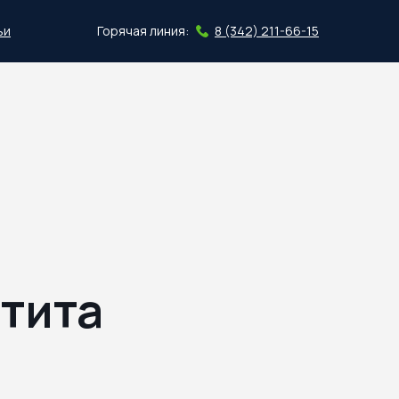
ьи
Горячая линия:
8 (342) 211-66-15
Скачать план
атита