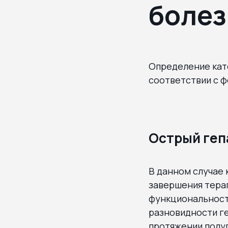
болез
Определение кате
соответствии с ф
Острый геп
В данном случае 
завершения тера
функциональност
разновидности ге
протяжении полуг