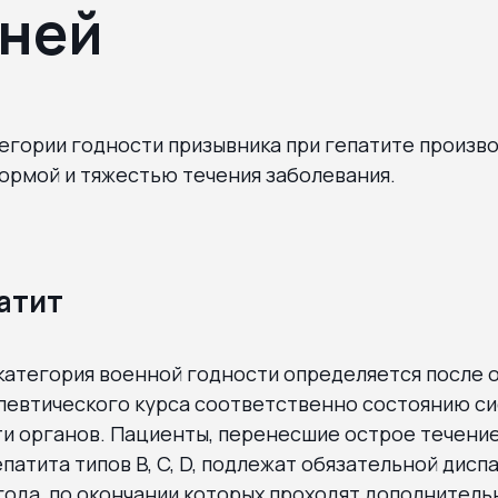
ней
гории годности призывника при гепатите произво
ормой и тяжестью течения заболевания.
атит
категория военной годности определяется после 
певтического курса соответственно состоянию си
и органов. Пациенты, перенесшие острое течени
патита типов B, C, D, подлежат обязательной дисп
ода, по окончании которых проходят дополнитель