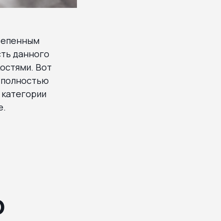
степенным
сть данного
костями. Вот
 полностью
 категории
е.
ю