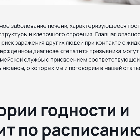
зное заболевание печени, характеризующееся по
труктуры и клеточного строения. Главная опасно
 риск заражения других людей при контакте с жид
вержденном диагнозе «гепатит» призывника могут
рмейской службы с присвоением соответствующей
ь нюансы, о которых мы и поговорим в нашей стать
ории годности и
ит по расписани