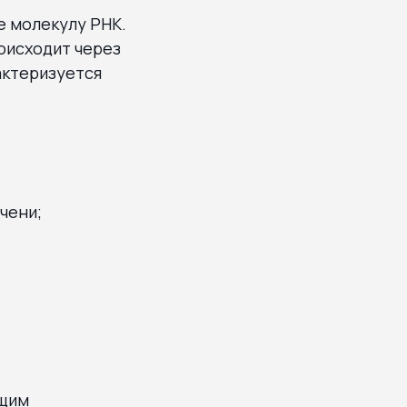
е молекулу РНК.
оисходит через
актеризуется
чени;
ющим