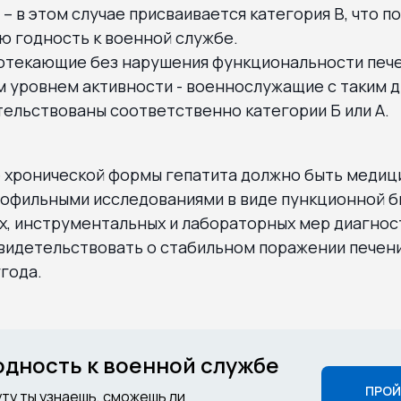
– в этом случае присваивается категория В, что 
ю годность к военной службе.
ротекающие без нарушения функциональности пече
 уровнем активности - военнослужащие с таким 
ельствованы соответственно категории Б или А.
е хронической формы гепатита должно быть медиц
офильными исследованиями в виде пункционной би
х, инструментальных и лабораторных мер диагнос
видетельствовать о стабильном поражении печен
года.
годность к военной службе
ПРОЙ
уту ты узнаешь, сможешь ли