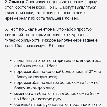
2.
Осмотр
. Специалист оценивает осанку, форму
стоп, состояние кожи. При СГС могут выявляться
такие признаки, как сколиоз, плоскостопие,
чрезмерная гибкость пальцев и локтей.
3.
Тест по шкале Бейтона
. Это набор простых
движений, по которым оценивается уровень
гипермобильности. Каждое выполненное задание
даёт 1 балл, максимум – 9 баллов:
ладони касаются пола при наклоне вперёд без
сгибания колен – 1 балл;
переразгибание коленей более чем на 10° – по
1 баллу на каждую ногу;
переразгибание локтей более чем на 10° – по 1
баллу на каждую руку;
мизинец отгибается назад более чем на 90° –
по 1 баллу на каждую руку;
большой палец руки касается предплечья – по