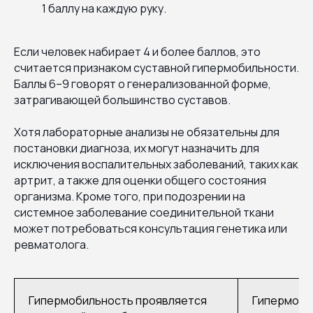
1 баллу на каждую руку.
Если человек набирает 4 и более баллов, это
считается признаком суставной гипермобильности.
Баллы 6–9 говорят о генерализованной форме,
затрагивающей большинство суставов.
Хотя лабораторные анализы не обязательны для
постановки диагноза, их могут назначить для
исключения воспалительных заболеваний, таких как
артрит, а также для оценки общего состояния
организма. Кроме того, при подозрении на
системное заболевание соединительной ткани
может потребоваться консультация генетика или
ревматолога.
Гипермобильность проявляется
Гипермоби