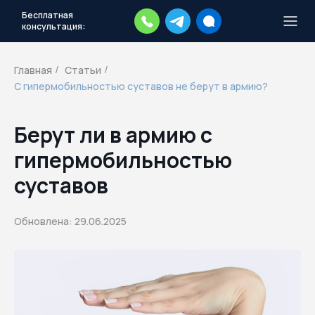
Бесплатная
консультация:
Тысячи повесток рассылаются
каждый день.
Экстренный план
Главная
Статьи
/
/
действий
С гипермобильностью суставов не берут в армию?
Скачать план
Берут ли в армию с
гипермобильностью
суставов
Обновлена: 29.06.2025