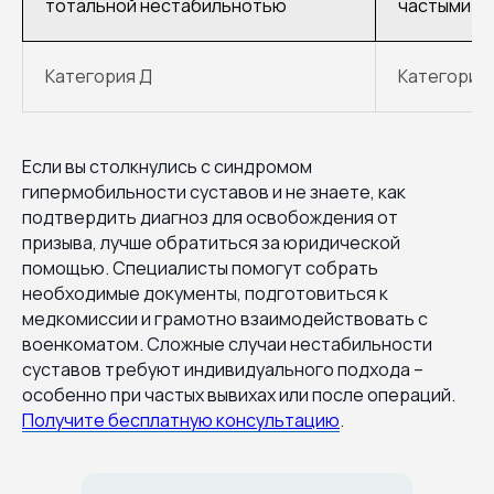
тотальной нестабильнотью
частыми ил
Категория Д
Категория 
Если вы столкнулись с синдромом
гипермобильности суставов и не знаете, как
подтвердить диагноз для освобождения от
призыва, лучше обратиться за юридической
помощью. Специалисты помогут собрать
необходимые документы, подготовиться к
медкомиссии и грамотно взаимодействовать с
военкоматом. Сложные случаи нестабильности
суставов требуют индивидуального подхода –
особенно при частых вывихах или после операций.
Получите бесплатную консультацию
.