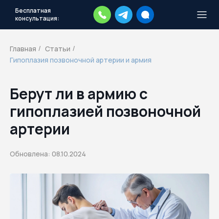
Бесплатная
консультация:
Тысячи повесток рассылаются
каждый день.
Экстренный план
Главная
Статьи
/
/
действий
Гипоплазия позвоночной артерии и армия
Скачать план
Берут ли в армию с
гипоплазией позвоночной
артерии
Обновлена: 08.10.2024