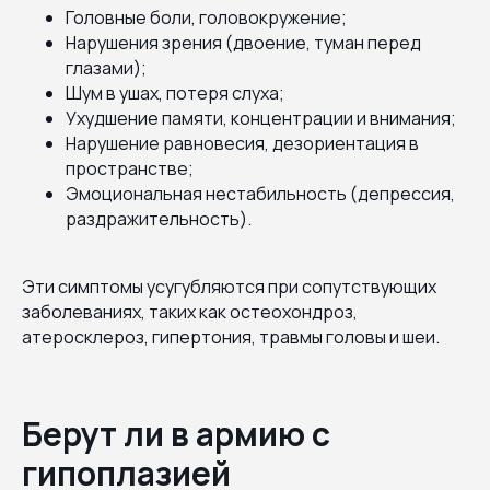
Головные боли, головокружение;
Нарушения зрения (двоение, туман перед
глазами);
Шум в ушах, потеря слуха;
Ухудшение памяти, концентрации и внимания;
Нарушение равновесия, дезориентация в
пространстве;
Эмоциональная нестабильность (депрессия,
раздражительность).
Эти симптомы усугубляются при сопутствующих
заболеваниях, таких как остеохондроз,
атеросклероз, гипертония, травмы головы и шеи.
Берут ли в армию с
гипоплазией