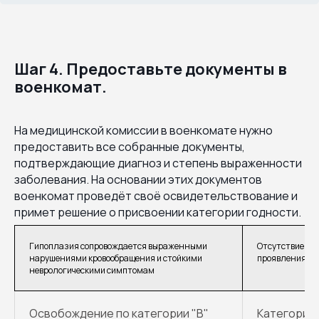
Шаг 4. Предоставьте документы в
военкомат.
На медицинской комиссии в военкомате нужно
предоставить все собранные документы,
подтверждающие диагноз и степень выраженности
заболевания. На основании этих документов
военкомат проведёт своё освидетельствование и
примет решение о присвоении категории годности.
Гипоплазия сопровождается выраженными
Отсутствие си
нарушениями кровообращения и стойкими
проявления за
неврологическими симптомам
Освобождение по категории "В"
Категория 