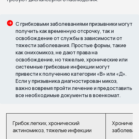
С грибковыми заболеваниями призывники могут
получить как временную отсрочку, так и
освобождение от службы в зависимости от
тяжести заболевания. Простые формы, такие
как онихомикоз, не дают права на
освобождение, но тяжелые, хронические или
системные грибковые инфекции могут
привести к получению категории «В» или «Д».
Если у призывника диагностирован микоз,
важно вовремя пройти лечение и предоставить
все необходимые документы в военкомат.
Грибок легких, хронический
Хроническ
актиномикоз, тяжелые инфекции
заболеван