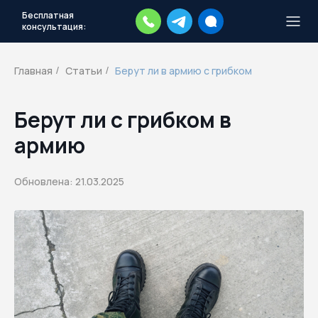
Бесплатная
консультация:
Тысячи повесток рассылаются
каждый день.
Экстренный план
Главная
Статьи
Берут ли в армию с грибком
/
/
действий
Скачать план
Берут ли с грибком в
армию
Обновлена: 21.03.2025