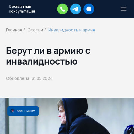
Бесплатная
консультация:
Тысячи повесток рассылаются
каждый день.
Экстренный план
Главная
Статьи
Инвалидность и армия
/
/
действий
Скачать план
Берут ли в армию с
инвалидностью
Обновлена: 31.05.2024