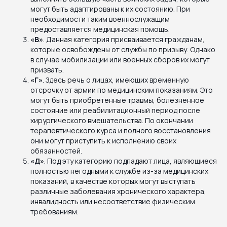
могут быть адаптированы к их состоянию. При
необходимости таким военнослужащим
предоставляется медицинская помощь.
«В»
. Данная категория присваивается гражданам,
которые освобождены от службы по призыву. Однако
в случае мобилизации или военных сборов их могут
призвать.
«Г»
. Здесь речь о лицах, имеющих временную
отсрочку от армии по медицинским показаниям. Это
могут быть приобретенные травмы, болезненное
состояние или реабилитационный период после
хирургического вмешательства. По окончании
терапевтического курса и полного восстановления
они могут приступить к исполнению своих
обязанностей.
«Д»
. Под эту категорию подпадают лица, являющиеся
полностью негодными к службе из-за медицинских
показаний, в качестве которых могут выступать
различные заболевания хронического характера,
инвалидность или несоответствие физическим
требованиям.