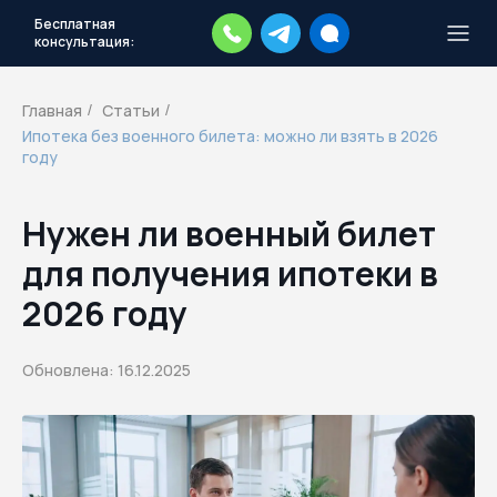
Бесплатная
консультация:
Тысячи повесток рассылаются
каждый день.
Экстренный план
Главная
Статьи
/
/
действий
Ипотека без военного билета: можно ли взять в 2026
Скачать план
году
Нужен ли военный билет
для получения ипотеки в
2026 году
Обновлена: 16.12.2025