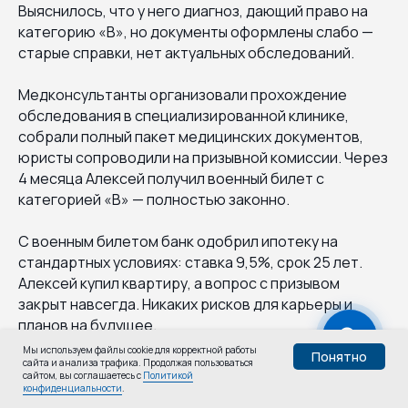
Выяснилось, что у него диагноз, дающий право на
категорию «В», но документы оформлены слабо —
старые справки, нет актуальных обследований.
Медконсультанты организовали прохождение
обследования в специализированной клинике,
собрали полный пакет медицинских документов,
юристы сопроводили на призывной комиссии. Через
4 месяца Алексей получил военный билет с
категорией «В» — полностью законно.
С военным билетом банк одобрил ипотеку на
стандартных условиях: ставка 9,5%, срок 25 лет.
Алексей купил квартиру, а вопрос с призывом
закрыт навсегда. Никаких рисков для карьеры и
планов на будущее.
Мы используем файлы cookie для корректной работы
Понятно
сайта и анализа трафика. Продолжая пользоваться
Если вы планируете оформить ипотеку, но вопрос с
Узнай,
сайтом, вы соглашаетесь с
Политикой
Пройти тест
военным билетом пока не решён, стоит
конфиденциальности
.
годен ли ты: