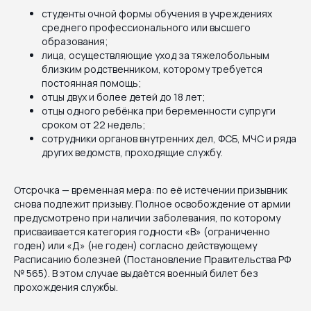
студенты очной формы обучения в учреждениях
среднего профессионального или высшего
образования;
лица, осуществляющие уход за тяжелобольным
близким родственником, которому требуется
постоянная помощь;
отцы двух и более детей до 18 лет;
отцы одного ребёнка при беременности супруги
сроком от 22 недель;
сотрудники органов внутренних дел, ФСБ, МЧС и ряда
других ведомств, проходящие службу.
Отсрочка — временная мера: по её истечении призывник
снова подлежит призыву. Полное освобождение от армии
предусмотрено при наличии заболевания, по которому
присваивается категория годности «В» (ограниченно
годен) или «Д» (не годен) согласно действующему
Расписанию болезней (Постановление Правительства РФ
№ 565). В этом случае выдаётся военный билет без
прохождения службы.