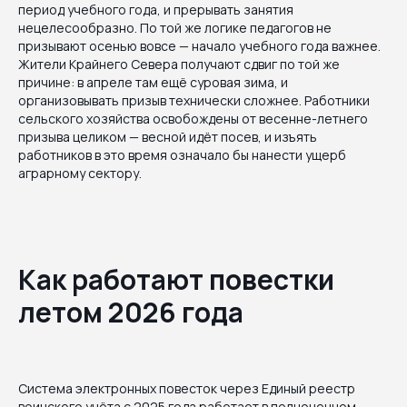
период учебного года, и прерывать занятия
нецелесообразно. По той же логике педагогов не
призывают осенью вовсе — начало учебного года важнее.
Жители Крайнего Севера получают сдвиг по той же
причине: в апреле там ещё суровая зима, и
организовывать призыв технически сложнее. Работники
сельского хозяйства освобождены от весенне-летнего
призыва целиком — весной идёт посев, и изъять
работников в это время означало бы нанести ущерб
аграрному сектору.
Как работают повестки
летом 2026 года
Система электронных повесток через Единый реестр
воинского учёта с 2025 года работает в полноценном