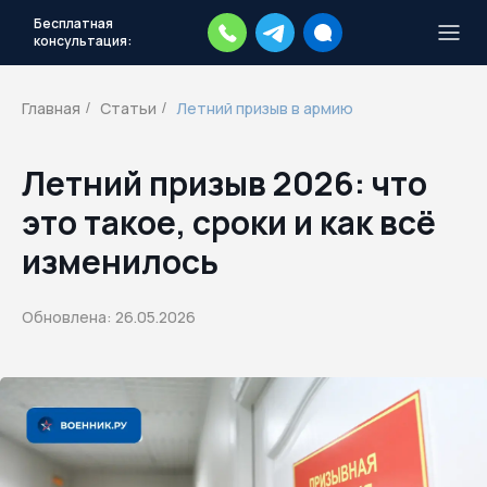
Бесплатная
консультация:
Тысячи повесток рассылаются
каждый день.
Экстренный план
Главная
Статьи
Летний призыв в армию
/
/
действий
Скачать план
Летний призыв 2026: что
это такое, сроки и как всё
изменилось
Обновлена: 26.05.2026