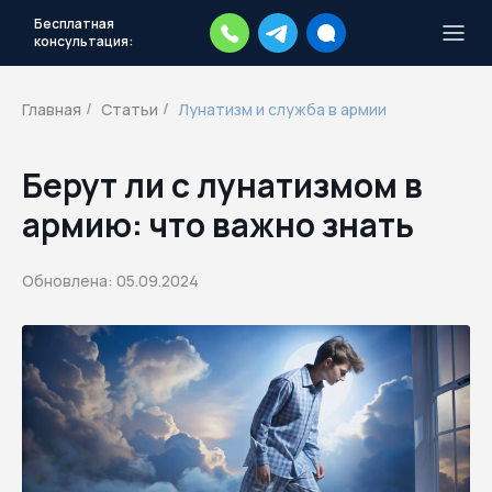
Бесплатная
консультация:
Тысячи повесток рассылаются
каждый день.
Экстренный план
Главная
Статьи
Лунатизм и служба в армии
/
/
действий
Скачать план
Берут ли с лунатизмом в
армию: что важно знать
Обновлена: 05.09.2024