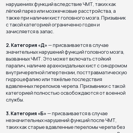
нарушениях функций вследствие ЧМТ, таких как
лёгкий парез или мозжечковые расстройства, а
также при наличии кист головного мозга. Призывник
с такой категорией ограниченно годен и
зачисляется в запас.
2. Категория «Д»
— присваивается в случае
значительных нарушений функций головного мозга,
вызванных ЧМТ. Это может включать стойкий
паралич, наличие арахноидальных кист с синдромом
внутричерепной гипертензии, посттравматическую
гидроцефалию или тяжёлые последствия
вдавленных переломов черепа. Призывники с такой
категорией полностью освобождаются от военной
службы.
3. Категория «Б»
— присваивается в случае
незначительных нарушений функций после ЧМТ,
таких как старые вдавленные переломы черепа без