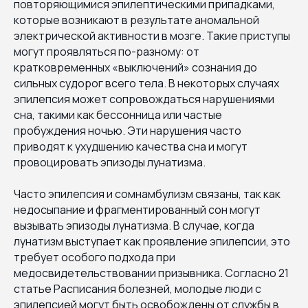
повторяющимися эпилептическими припадками,
которые возникают в результате аномальной
электрической активности в мозге. Такие приступы
могут проявляться по-разному: от
кратковременных «выключений» сознания до
сильных судорог всего тела. В некоторых случаях
эпилепсия может сопровождаться нарушениями
сна, такими как бессонница или частые
пробуждения ночью. Эти нарушения часто
приводят к ухудшению качества сна и могут
провоцировать эпизоды лунатизма.
Часто эпилепсия и сомнамбулизм связаны, так как
недосыпание и фрагментированный сон могут
вызывать эпизоды лунатизма. В случае, когда
лунатизм выступает как проявление эпилепсии, это
требует особого подхода при
медосвидетельствовании призывника. Согласно 21
статье Расписания болезней, молодые люди с
эпилепсией могут быть освобождены от службы в