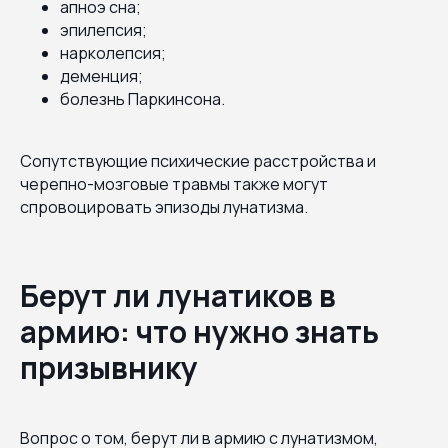
апноэ сна;
эпилепсия;
нарколепсия;
деменция;
болезнь Паркинсона.
Сопутствующие психические расстройства и
черепно-мозговые травмы также могут
спровоцировать эпизоды лунатизма.
Берут ли лунатиков в
армию: что нужно знать
призывнику
Вопрос о том, берут ли в армию с лунатизмом,