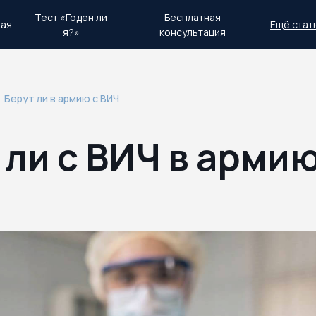
Тест «Годен ли
Бесплатная
ная
Ещё стат
я?»
консультация
день.
Экстренный план действий
Берут ли в армию с ВИЧ
 ли с ВИЧ в арми