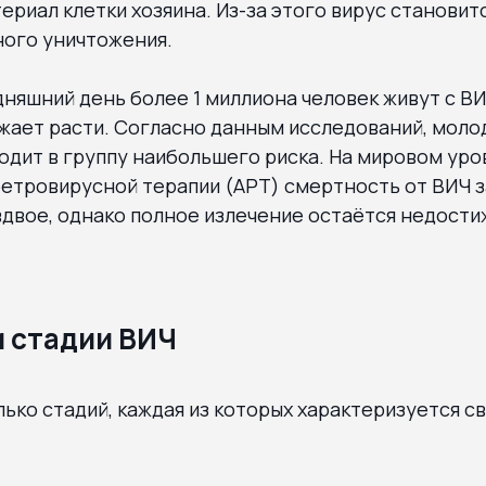
ериал клетки хозяина. Из-за этого вирус становит
ного уничтожения.
дняшний день более 1 миллиона человек живут с В
жает расти. Согласно данным исследований, моло
входит в группу наибольшего риска. На мировом ур
етровирусной терапии (АРТ) смертность от ВИЧ з
вдвое, однако полное излечение остаётся недост
 стадии ВИЧ
ько стадий, каждая из которых характеризуется с