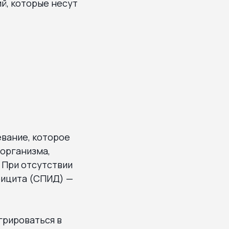
ий, которые несут
вание, которое
организма,
 При отсутствии
фицита (СПИД) —
грироваться в