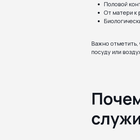
Половой конт
От матери к 
Биологически
Важно отметить, 
посуду или возду
Почем
служи