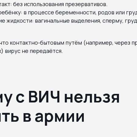
акт: без использования презервативов.
ребёнку: в процессе беременности, родов или гру
е жидкости: вагинальные выделения, сперму, гру
что контактно-бытовым путём (например, через п
х) вирус не передаётся.
у с ВИЧ нельзя
ть в армии