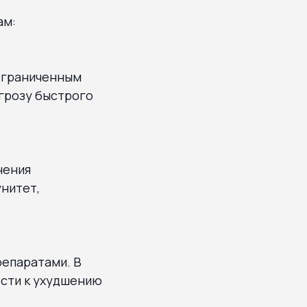
ам:
 ограниченным
угрозу быстрого
нения
нитет,
репаратами. В
ести к ухудшению