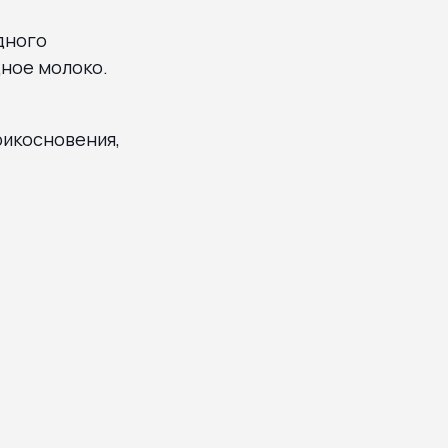
дного
дное молоко.
рикосновения,