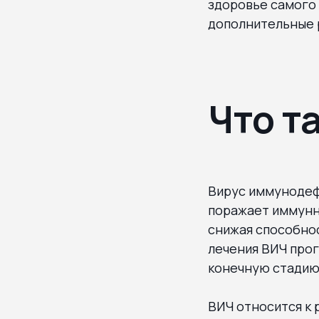
здоровье самого 
дополнительные р
Что т
Вирус иммунодеф
поражает иммунн
снижая способнос
лечения ВИЧ про
конечную стадию 
ВИЧ относится к 