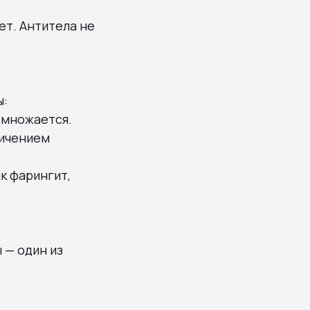
ет. Антитела не
ы:
азмножается.
личением
к фарингит,
 — один из