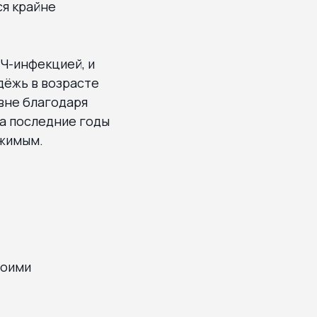
ся крайне
ИЧ-инфекцией, и
дёжь в возрасте
овне благодаря
а последние годы
ижимым.
воими