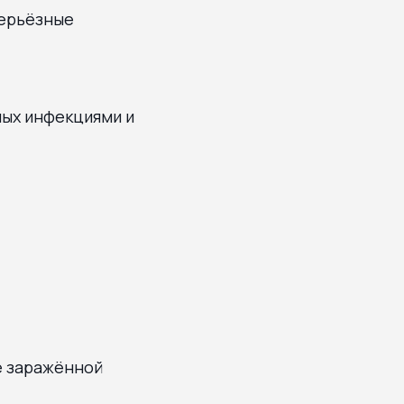
серьёзные
ных инфекциями и
е заражённой