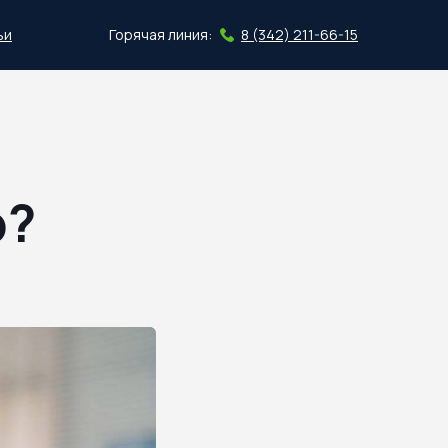
ьи
Горячая линия:
8 (342) 211-66-15
Скачать план
ю?