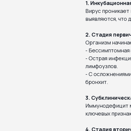
1. Инкубационна
Вирус проникает 
выявляются, что 
2. Стадия перви
Организм начина
- Бессимптомная:
- Острая инфекци
лимфоузлов.
- С осложнениями
бронхит.
3. Субклиническ
Иммунодефицит м
ключевых признак
4. Стадия втори