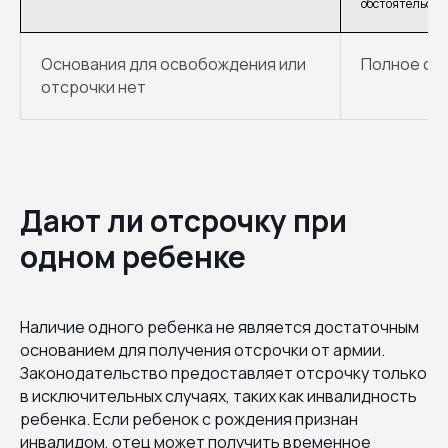
обстоятельств
Основания для освобождения или
Полное ос
отсрочки нет
Дают ли отсрочку при
одном ребенке
Наличие одного ребенка не является достаточным
основанием для получения отсрочки от армии.
Законодательство предоставляет отсрочку только
в исключительных случаях, таких как инвалидность
ребенка. Если ребенок с рождения признан
инвалидом, отец может получить временное