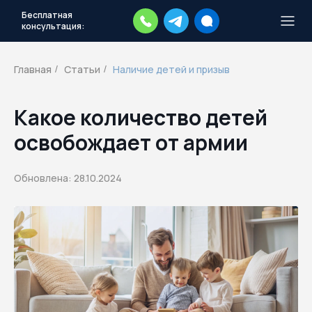
Бесплатная
консультация:
Тысячи повесток рассылаются
каждый день.
Экстренный план
Главная
Статьи
Наличие детей и призыв
/
/
действий
Скачать план
Какое количество детей
освобождает от армии
Обновлена: 28.10.2024