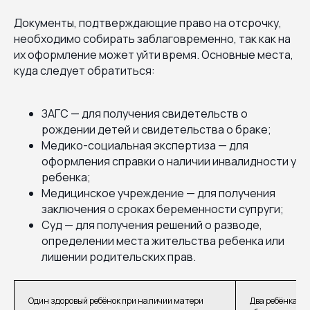
Документы, подтверждающие право на отсрочку,
необходимо собирать заблаговременно, так как на
их оформление может уйти время. Основные места,
куда следует обратиться:
ЗАГС — для получения свидетельств о
рождении детей и свидетельства о браке;
Медико-социальная экспертиза — для
оформления справки о наличии инвалидности у
ребенка;
Медицинское учреждение — для получения
заключения о сроках беременности супруги;
Суд — для получения решений о разводе,
определении места жительства ребенка или
лишении родительских прав.
Один здоровый ребёнок при наличии матери
Два ребёнка н