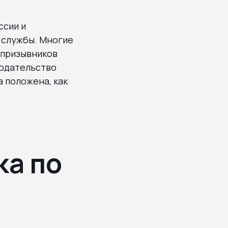
ссии и
й службы. Многие
 призывников
нодательство
а положена, как
ка по