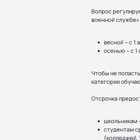
Вопрос регулиру
военной службе».
весной – с 1 
осенью – с 1 
Чтобы не попасть
категории обучаю
Отсрочка предост
школьникам –
студентам с
(колледжей, 