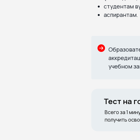
студентам ву
аспирантам.
Образоват
аккредитац
учебном за
Тест на 
Всего за 1 мин
получить осво