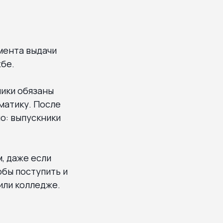
мента выдачи
жбе.
ники обязаны
матику. После
о: выпускники
м, даже если
обы поступить и
или колледже.