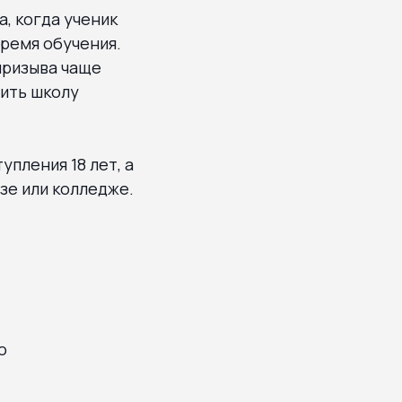
, когда ученик
ремя обучения.
призыва чаще
шить школу
пления 18 лет, а
узе или колледже.
о