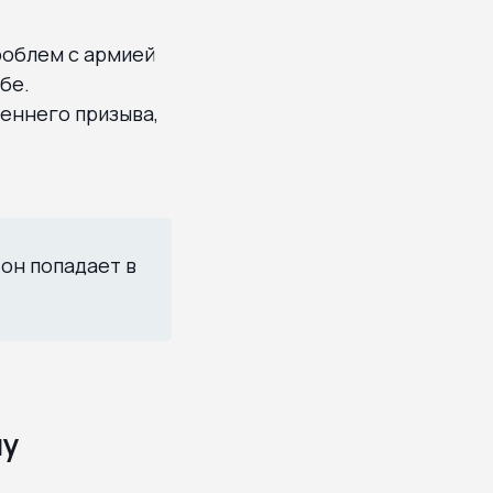
проблем с армией
бе.
сеннего призыва,
 он попадает в
лу