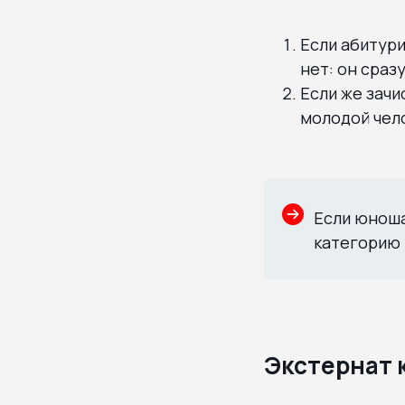
Если абитури
нет: он сраз
Если же зачи
молодой чело
Если юноша
категорию 
Экстернат 