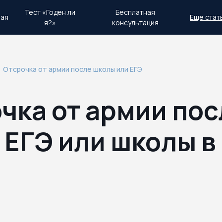
Тест «Годен ли
Бесплатная
ная
Ещё стат
я?»
консультация
день.
Экстренный план действий
Отсрочка от армии после школы или ЕГЭ
чка от армии пос
 ЕГЭ или школы в