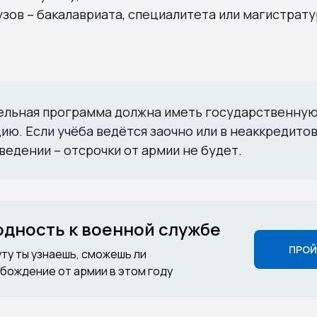
зов – бакалавриата, специалитета или магистрату
ельная программа должна иметь государственну
ию. Если учёба ведётся заочно или в неаккредито
ведении – отсрочки от армии не будет.
годность к военной службе
ПРОЙ
уту ты узнаешь, сможешь ли
бождение от армии в этом году