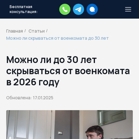
Бесплатная
консультация:
Тысячи повесток рассылаются
каждый день.
Экстренный план
Главная
Статьи
/
/
действий
Можно ли скрываться от военкомата до 30 лет
Скачать план
Можно ли до 30 лет
скрываться от военкомата
в 2026 году
Обновлена: 17.01.2025