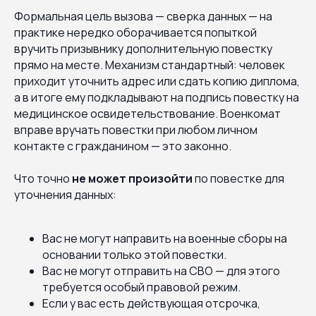
Формальная цель вызова — сверка данных — на
практике нередко оборачивается попыткой
вручить призывнику дополнительную повестку
прямо на месте. Механизм стандартный: человек
приходит уточнить адрес или сдать копию диплома,
а в итоге ему подкладывают на подпись повестку на
медицинское освидетельствование. Военкомат
вправе вручать повестки при любом личном
контакте с гражданином — это законно.
Что точно
не может произойти
по повестке для
уточнения данных:
Вас не могут направить на военные сборы на
основании только этой повестки.
Вас не могут отправить на СВО — для этого
требуется особый правовой режим.
Если у вас есть действующая отсрочка,