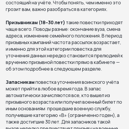
состоящий на учёте. Чтобы понять, чем именно это
грозит вам, важно разобраться в категориях.
Призывникам (18–30 лет)
такие повестки приходят
чаще всего. Поводы разные: окончание вуза, смена
адреса, изменение семейного положения. В период
призывных кампаний частота рассылок возрастает,
и именно для этой категории повестка для
уточнения данных нередко становится прелюдией к
вручению призывной повестки прямо в кабинете —
об этом подробнее в следующем разделе.
Запасникам
повестка уточнения воинского учёта
может прийти в любое время года. В запас
автоматически зачисляются все, кто вышел из
призывного возраста или получил военный билет по
иным основаниям: прошедшие военную службу,
получившие категорию «В» (ограниченно годен), а
также достигшие 30 лет. Для запасников такой
вызов нередко предшествует призыву на военные