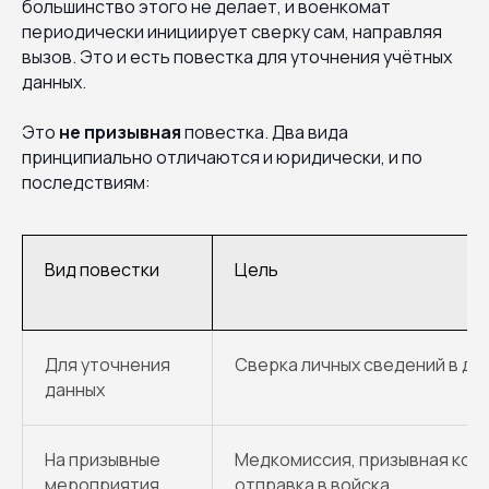
большинство этого не делает, и военкомат
периодически инициирует сверку сам, направляя
вызов. Это и есть повестка для уточнения учётных
данных.
Это
не призывная
повестка. Два вида
принципиально отличаются и юридически, и по
последствиям:
Вид повестки
Цель
Для уточнения
Сверка личных сведений в де
данных
На призывные
Медкомиссия, призывная ком
мероприятия
отправка в войска