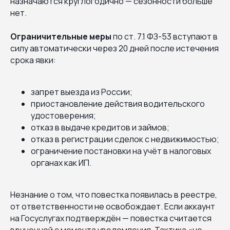
назначаются круглогодично — сезонности больше
нет.
Ограничительные меры
по ст. 7.1 ФЗ-53 вступают в
силу автоматически через 20 дней после истечения
срока явки:
запрет выезда из России;
приостановление действия водительского
удостоверения;
отказ в выдаче кредитов и займов;
отказ в регистрации сделок с недвижимостью;
ограничение постановки на учёт в налоговых
органах как ИП.
Незнание о том, что повестка появилась в реестре,
от ответственности не освобождает. Если аккаунт
на Госуслугах подтверждён — повестка считается
врученной с момента уведомления. Тактика «не