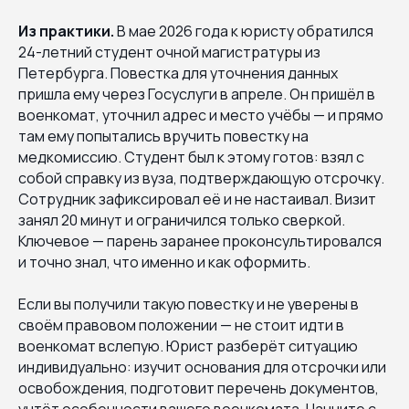
Из практики.
В мае 2026 года к юристу обратился
24-летний студент очной магистратуры из
Петербурга. Повестка для уточнения данных
пришла ему через Госуслуги в апреле. Он пришёл в
военкомат, уточнил адрес и место учёбы — и прямо
там ему попытались вручить повестку на
медкомиссию. Студент был к этому готов: взял с
собой справку из вуза, подтверждающую отсрочку.
Сотрудник зафиксировал её и не настаивал. Визит
занял 20 минут и ограничился только сверкой.
Ключевое — парень заранее проконсультировался
и точно знал, что именно и как оформить.
Если вы получили такую повестку и не уверены в
своём правовом положении — не стоит идти в
военкомат вслепую. Юрист разберёт ситуацию
индивидуально: изучит основания для отсрочки или
освобождения, подготовит перечень документов,
учтёт особенности вашего военкомата. Начните с