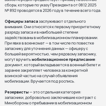
сборы, которые по указу Президента от 08.12.2025
№ 892 проводятся в 2026 году в течение всего года.
Офицеры запаса
заслуживают отдельного
внимания. Они относятся к первому приоритетному
разряду запаса и в наибольшей степени
задействованы в мобилизационном планировании.
При явке в военкомат — в том числе по повестке
запаснику для уточнения данных — офицеру с
большей вероятностью, чем рядовому запаснику,
могут вручить
мобилизационное предписание
:
документ, который вкладывается в военный билет и
заранее закрепляет человека за конкретной
воинской частью на случай объявления
мобилизации. Вручается под роспись.
Резервисты
— это отдельная категория:
запасники, добровольно заключившие контракт с
Минобороны о пребывании в мобилизационном