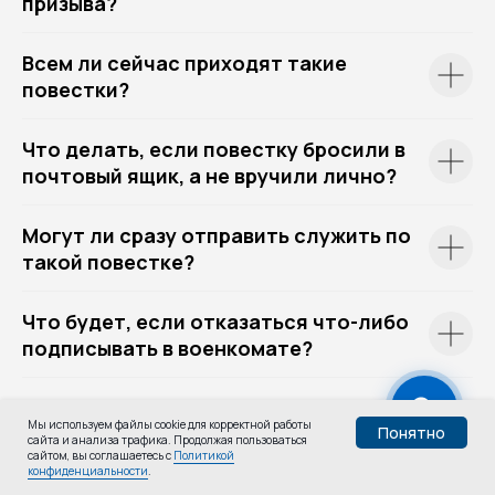
призыва?
Всем ли сейчас приходят такие
повестки?
Что делать, если повестку бросили в
почтовый ящик, а не вручили лично?
Могут ли сразу отправить служить по
такой повестке?
Что будет, если отказаться что-либо
подписывать в военкомате?
Это обычная проверка или
Мы используем файлы cookie для корректной работы
подготовка к мобилизации?
Понятно
сайта и анализа трафика. Продолжая пользоваться
Узнай,
сайтом, вы соглашаетесь с
Политикой
Пройти тест
конфиденциальности
.
годен ли ты:
Что делать, если повестка пришла