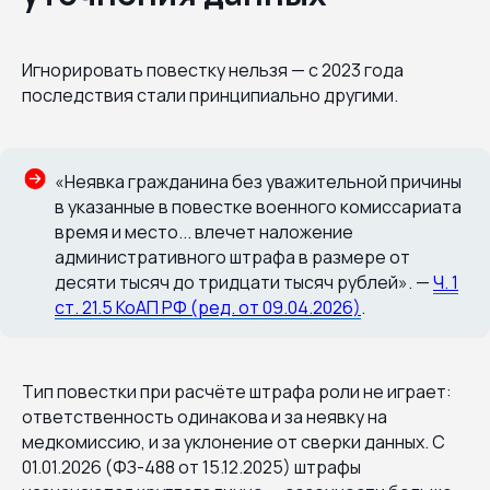
Игнорировать повестку нельзя — с 2023 года
последствия стали принципиально другими.
«Неявка гражданина без уважительной причины
в указанные в повестке военного комиссариата
время и место... влечет наложение
административного штрафа в размере от
десяти тысяч до тридцати тысяч рублей». —
Ч. 1
ст. 21.5 КоАП РФ (ред. от 09.04.2026)
.
Тип повестки при расчёте штрафа роли не играет:
ответственность одинакова и за неявку на
медкомиссию, и за уклонение от сверки данных. С
01.01.2026 (ФЗ-488 от 15.12.2025) штрафы