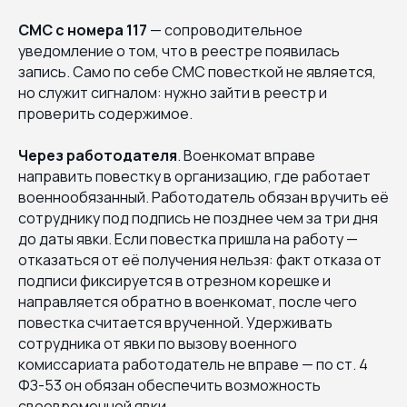
СМС с номера 117
— сопроводительное
уведомление о том, что в реестре появилась
запись. Само по себе СМС повесткой не является,
но служит сигналом: нужно зайти в реестр и
проверить содержимое.
Через работодателя
. Военкомат вправе
направить повестку в организацию, где работает
военнообязанный. Работодатель обязан вручить её
сотруднику под подпись не позднее чем за три дня
до даты явки. Если повестка пришла на работу —
отказаться от её получения нельзя: факт отказа от
подписи фиксируется в отрезном корешке и
направляется обратно в военкомат, после чего
повестка считается врученной. Удерживать
сотрудника от явки по вызову военного
комиссариата работодатель не вправе — по ст. 4
ФЗ-53 он обязан обеспечить возможность
своевременной явки.