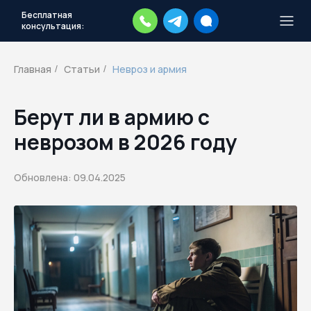
Бесплатная
консультация:
Тысячи повесток рассылаются
каждый день.
Экстренный план
Главная
Статьи
Невроз и армия
/
/
действий
Скачать план
Берут ли в армию с
неврозом в 2026 году
Обновлена: 09.04.2025