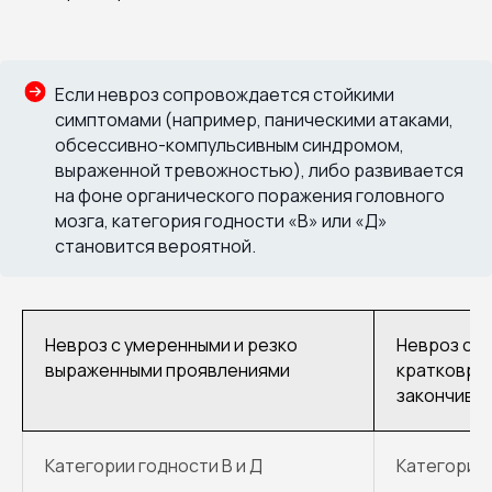
Если невроз сопровождается стойкими
симптомами (например, паническими атаками,
обсессивно-компульсивным синдромом,
выраженной тревожностью), либо развивается
на фоне органического поражения головного
мозга, категория годности «В» или «Д»
становится вероятной.
Невроз с умеренными и резко
Невроз с л
выраженными проявлениями
кратковре
закончивш
Категории годности В и Д
Категория 