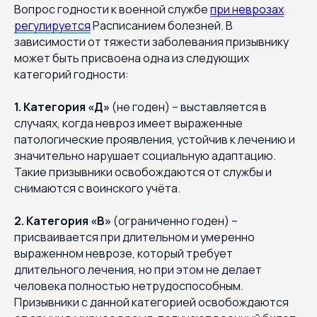
Вопрос годности к военной службе
при неврозах
регулируется
Расписанием болезней. В
зависимости от тяжести заболевания призывнику
может быть присвоена одна из следующих
категорий годности:
1. Категория «Д»
(не годен) – выставляется в
случаях, когда невроз имеет выраженные
патологические проявления, устойчив к лечению и
значительно нарушает социальную адаптацию.
Такие призывники освобождаются от службы и
снимаются с воинского учёта.
2. Категория «В»
(ограниченно годен) –
присваивается при длительном и умеренно
выраженном неврозе, который требует
длительного лечения, но при этом не делает
человека полностью нетрудоспособным.
Призывники с данной категорией освобождаются