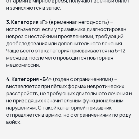
от армии в мирное время, получают военный билет
и зачисляются в запас.
3. Категория «Г»
(временная негодность) –
используется, если у призывника диагностирован
невроз с нестойкими проявлениями, требующий
дообследования или дополнительного лечения.
Чаще всего эта категория присваивается на 6–12
месяцев, после чего проводится повторная
медкомиссия.
4. Категория «Б4»
(годен с ограничениями) –
выставляется при лёгких формах невротических
расстройств, не требующих длительного лечения и
не приводящих к значительным функциональным
нарушениям. С такой категорией призывник
отправляется в армию, но с ограничениями по роду
войск.