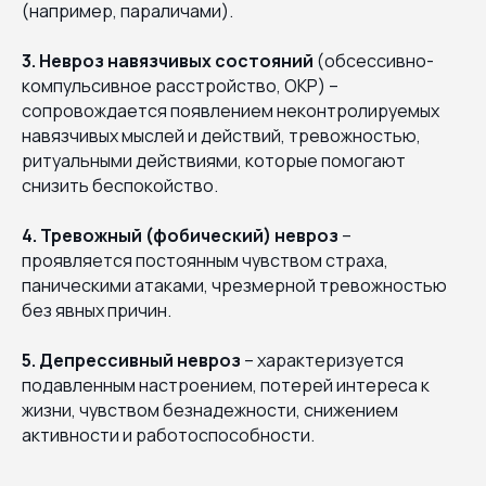
(например, параличами).
3.
Невроз навязчивых состояний
(обсессивно-
компульсивное расстройство, ОКР) –
сопровождается появлением неконтролируемых
навязчивых мыслей и действий, тревожностью,
ритуальными действиями, которые помогают
снизить беспокойство.
4.
Тревожный (фобический) невроз
–
проявляется постоянным чувством страха,
паническими атаками, чрезмерной тревожностью
без явных причин.
5.
Депрессивный невроз
– характеризуется
подавленным настроением, потерей интереса к
жизни, чувством безнадежности, снижением
активности и работоспособности.