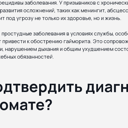
рецидивы заболевания. У призывников с хроничес
развития осложнений, таких как менингит, абсцес
ит под угрозу не только их здоровье, но и жизнь.
е простудные заболевания в условиях службы, осо
т привести к обострению гайморита. Это сопрово
и, нарушением дыхания и общим ухудшением состо
ебных обязанностей.
одтвердить диагн
омате?