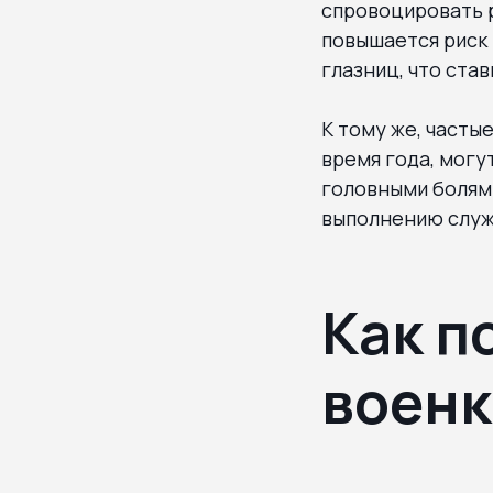
спровоцировать 
повышается риск 
глазниц, что став
К тому же, часты
время года, могу
головными болям
выполнению служ
Как п
военк