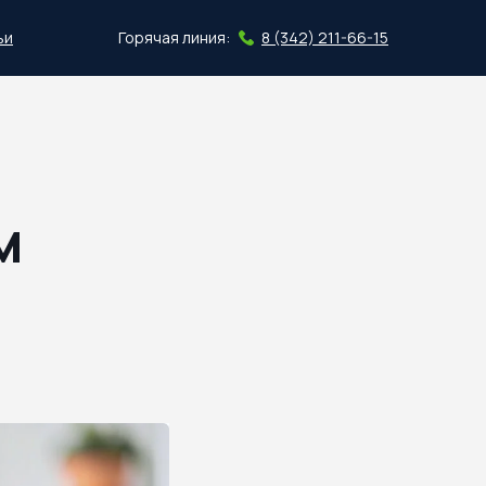
ьи
Горячая линия:
8 (342) 211-66-15
Скачать план
м