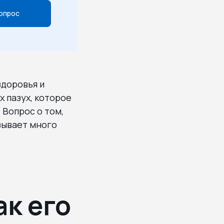
опрос
здоровья и
 пазух, которое
 Вопрос о том,
зывает много
ак его