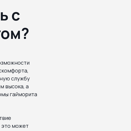
ь с
том?
возможности
скомфорта,
нную службу
м высока, а
томы гайморита
твие
 это может