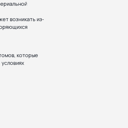
териальной
жет возникать из-
вторяющихся
томов, которые
 условиях