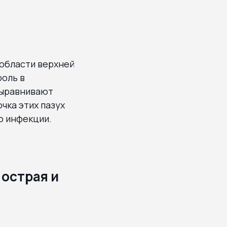
 области верхней
роль в
выравнивают
чка этих пазух
ю инфекции.
острая и