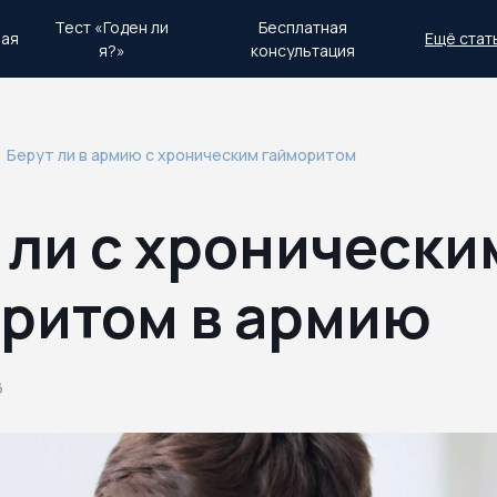
Тест «Годен ли
Бесплатная
ная
Ещё стат
я?»
консультация
день.
Экстренный план действий
Берут ли в армию с хроническим гайморитом
 ли с хронически
ритом в армию
6