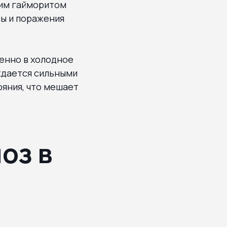
ким гайморитом
сы и поражения
бенно в холодное
ждается сильными
яния, что мешает
оз в