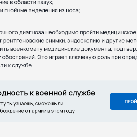
ние в области пазух;
и гнойные выделения из носа;
точного диагноза необходимо пройти медицинское
 рентгеновские снимки, эндоскопию и другие мет
ить военкомату медицинские документы, подтв
у обострений. Это играет ключевую роль при опр
ти к службе.
годность к военной службе
ПРОЙ
уту ты узнаешь, сможешь ли
бождение от армии в этом году