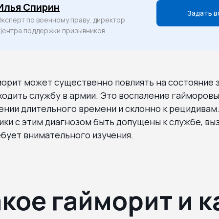
Илья Спирин
Задать в
Эксперт по военному праву, директор
Центра поддержки призывников
морит может существенно повлиять на состояние 
одить службу в армии. Это воспаление гайморовых
ении длительного времени и склонно к рецидивам.
ики с этим диагнозом быть допущены к службе, вы
бует внимательного изучения.
акое гайморит и к