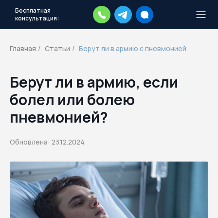
Бесплатная
консультация:
Тысячи повесток рассылаются
каждый день.
Экстренный план
Главная
Статьи
Берут ли в армию с пневмонией
/
/
действий
Скачать план
Берут ли в армию, если
болел или болею
пневмонией?
Обновлена: 23.12.2024