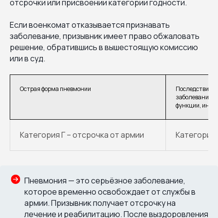
отсрочки или присвоении категории годности.
Если военкомат отказывается признавать
заболевание, призывник имеет право обжаловать
решение, обратившись в вышестоящую комиссию
или в суд.
Острая форма пневмонии
Последствия п
заболевания л
функции, иные
Категория Г – отсрочка от армии
Категория 
Пневмония — это серьёзное заболевание,
которое временно освобождает от службы в
армии. Призывник получает отсрочку на
лечение и реабилитацию. После выздоровления