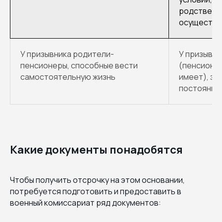
родственн
осуществл
У призывника родители-
У призывни
пенсионеры, способные вести
(пенсионны
самостоятельную жизнь
имеет), за
постоянны
Какие документы понадобятся
Чтобы получить отсрочку на этом основании,
потребуется подготовить и предоставить в
военный комиссариат ряд документов: