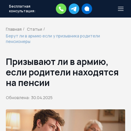
Бесплатная
консультация:
Тысячи повесток рассылаются
каждый день.
Экстренный план
Главная
Статьи
/
/
действий
Берут ли в армию если у призывника родители
Скачать план
пенсионеры
Призывают ли в армию,
если родители находятся
на пенсии
Обновлена: 30.04.2025