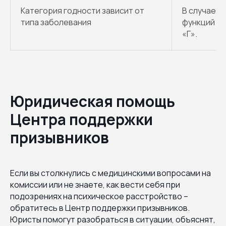
Категория годности зависит от
В случае в
типа заболевания
функций ко
«Г».
Юридическая помощь
Центра поддержки
призывников
Если вы столкнулись с медицинскими вопросами на
комиссии или не знаете, как вести себя при
подозрениях на психическое расстройство –
обратитесь в Центр поддержки призывников.
Юристы помогут разобраться в ситуации, объяснят,