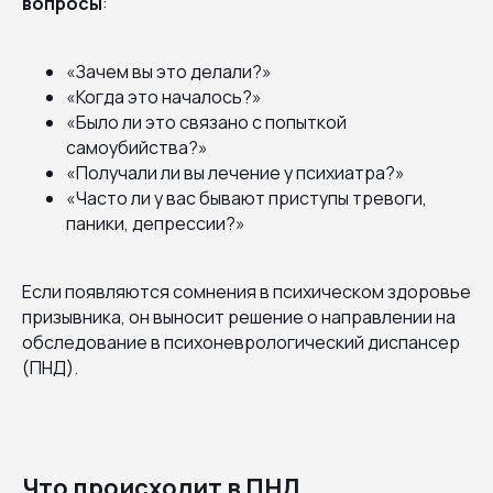
вопросы
:
«Зачем вы это делали?»
«Когда это началось?»
«Было ли это связано с попыткой
самоубийства?»
«Получали ли вы лечение у психиатра?»
«Часто ли у вас бывают приступы тревоги,
паники, депрессии?»
Если появляются сомнения в психическом здоровье
призывника, он выносит решение о направлении на
обследование в психоневрологический диспансер
(ПНД).
Что происходит в ПНД