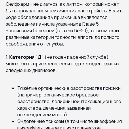
Селфхарм – не диагноз, а симптом, который может
быть проявлением психических расстройств. Если в
ходе обследования у призывника выявляется
заболевание из числа указанных в Главе 5
Расписания болезней (статьи 14–20), то возможны
различные категории годности, вплоть до полного
освобождения от службы.
1.
Категория "Д"
(не годен к военной службе)
может быть присвоена, если подтверждён один из
следующих диагнозов:
Тяжёлые органические расстройства психики
(например, органическое бредовое
расстройство, делирий неинтоксикационного
характера, деменция, вызванная
повреждением мозга);
Эндогенные психозы (в том числе шизофрения,
шизоаффективное и шизотипическое