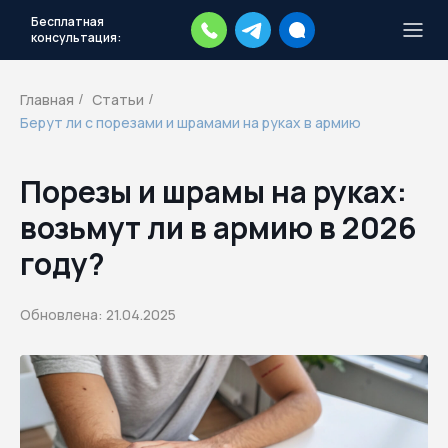
Бесплатная
консультация:
Тысячи повесток рассылаются
каждый день.
Экстренный план
Главная
Статьи
/
/
действий
Берут ли с порезами и шрамами на руках в армию
Скачать план
Порезы и шрамы на руках:
возьмут ли в армию в 2026
году?
Обновлена: 21.04.2025