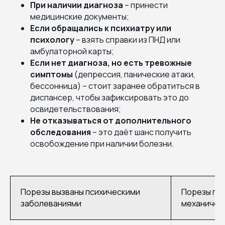
При наличии диагноза
– принести
медицинские документы;
Если обращались к психиатру или
психологу
– взять справки из ПНД или
амбулаторной карты;
Если нет диагноза, но есть тревожные
симптомы
(депрессия, панические атаки,
бессонница) – стоит заранее обратиться в
диспансер, чтобы зафиксировать это до
освидетельствования;
Не отказываться от дополнительного
обследования
– это даёт шанс получить
освобождение при наличии болезни.
Порезы вызваны психическими
Порезы пол
заболеваниями
механичес