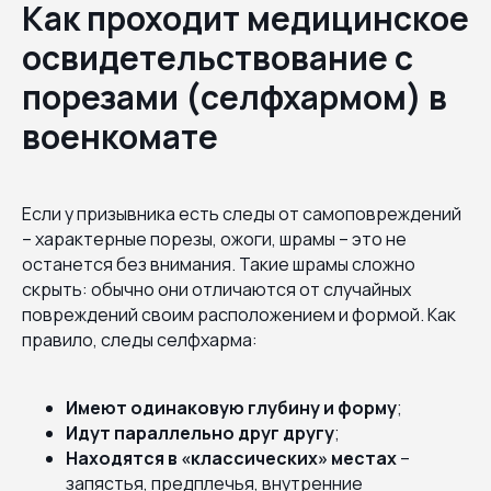
Как проходит медицинское
освидетельствование с
порезами (селфхармом) в
военкомате
Если у призывника есть следы от самоповреждений
– характерные порезы, ожоги, шрамы – это не
останется без внимания. Такие шрамы сложно
скрыть: обычно они отличаются от случайных
повреждений своим расположением и формой. Как
правило, следы селфхарма:
Имеют одинаковую глубину и форму
;
Идут параллельно друг другу
;
Находятся в «классических» местах
–
запястья, предплечья, внутренние