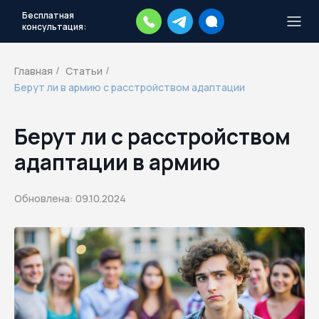
Бесплатная
консультация:
Тысячи повесток рассылаются
каждый день.
Экстренный план
Главная
Статьи
/
/
действий
Берут ли в армию с расстройством адаптации
Скачать план
Берут ли с расстройством
адаптации в армию
Обновлена: 09.10.2024