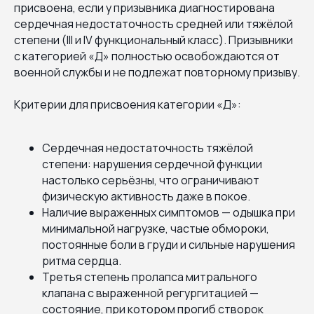
присвоена, если у призывника диагностирована
сердечная недостаточность средней или тяжёлой
степени (III и IV функциональный класс). Призывники
с категорией «Д» полностью освобождаются от
военной службы и не подлежат повторному призыву.
Критерии для присвоения категории «Д»:
Сердечная недостаточность тяжёлой
степени: нарушения сердечной функции
настолько серьёзны, что ограничивают
физическую активность даже в покое.
Наличие выраженных симптомов — одышка при
минимальной нагрузке, частые обмороки,
постоянные боли в груди и сильные нарушения
ритма сердца.
Третья степень пролапса митрального
клапана с выраженной регургитацией —
состояние, при котором прогиб створок