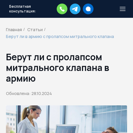
Бесплатная
консультация:
Тысячи повесток рассылаются
каждый день.
Экстренный план
Главная
Статьи
/
/
действий
Берут ли в армию с пролапсом митрального клапана
Скачать план
Берут ли с пролапсом
митрального клапана в
армию
Обновлена: 28.10.2024