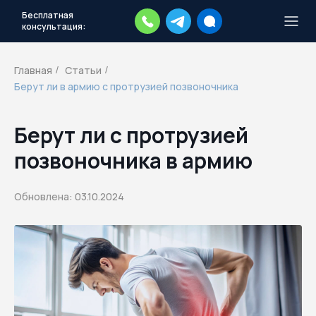
Бесплатная
консультация:
Тысячи повесток рассылаются
каждый день.
Экстренный план
Главная
Статьи
/
/
действий
Берут ли в армию с протрузией позвоночника
Скачать план
Берут ли с протрузией
позвоночника в армию
Обновлена: 03.10.2024