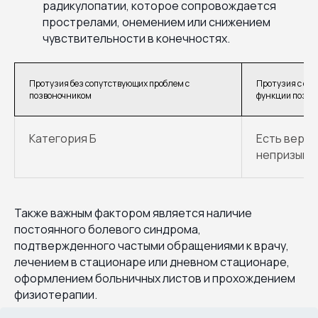
радикулопатии, которое сопровождается
прострелами, онемением или снижением
чувствительности в конечностях.
Протузия без сопутствующих проблем с
Протузия с ос
позвоночником
функции позво
Категория Б
Есть веро
непризывн
Также важным фактором является наличие
постоянного болевого синдрома,
подтвержденного частыми обращениями к врачу,
лечением в стационаре или дневном стационаре,
оформлением больничных листов и прохождением
физиотерапии.