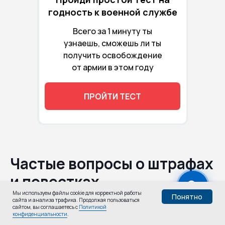
годность к военной службе
Всего за 1 минуту ты
узнаешь, сможешь ли ты
получить освобождение
от армии в этом году
ПРОЙТИ ТЕСТ
Частые вопросы о штрафах
и повестках
Мы используем файлы cookie для корректной работы
Понятно
сайта и анализа трафика. Продолжая пользоваться
Узнай,
сайтом, вы соглашаетесь с
Политикой
Пройти тест
конфиденциальности
.
годен ли ты: