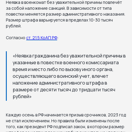
Неявка в военкомат без уважительной причины повлечёт
за собой наложение санкций. В зависимости от типа
повестки меняется размер административного наказания.
Размер штрафа варьируется в пределах 10-30 тысяч
рублей.
Согласно
ст. 21.5 КоАП РФ
:
«Неявка гражданина без уважительной причины в
указанные в повестке военного комиссариата
время и место либо по вызову иного органа,
осуществляющего воинский учет, влечет
наложение административного штрафа в
размере от десяти тысяч до тридцати тысяч
рублей»
Каждую осень в РФ начинается призыв срочников, 2023 год
не стал исключением. Но правила были изменены после
того, как президент РФ подписал закон, в котором размер