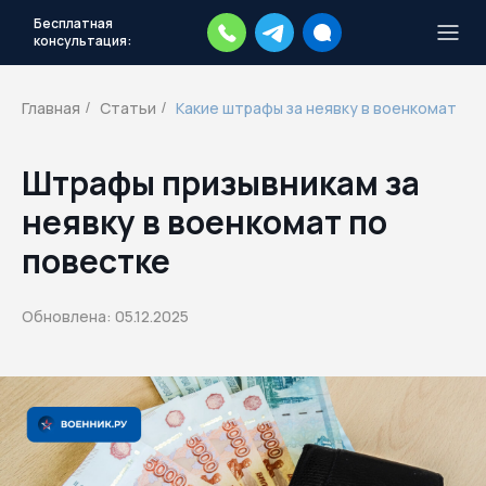
Бесплатная
консультация:
Тысячи повесток рассылаются
каждый день.
Экстренный план
Главная
Статьи
Какие штрафы за неявку в военкомат
/
/
действий
Скачать план
Штрафы призывникам за
неявку в военкомат по
повестке
Обновлена: 05.12.2025