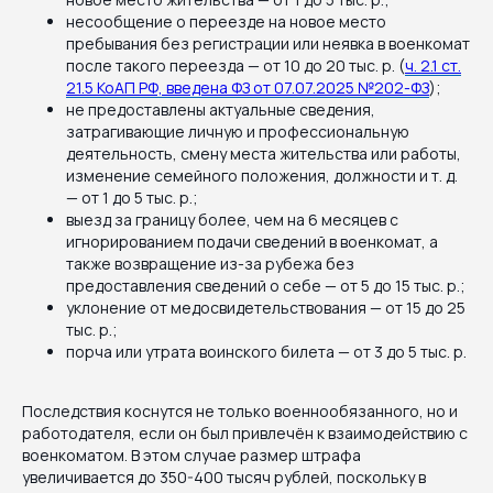
несообщение о переезде на новое место
пребывания без регистрации или неявка в военкомат
после такого переезда — от 10 до 20 тыс. р. (
ч. 2.1 ст.
21.5 КоАП РФ, введена ФЗ от 07.07.2025 №202-ФЗ
);
не предоставлены актуальные сведения,
затрагивающие личную и профессиональную
деятельность, смену места жительства или работы,
изменение семейного положения, должности и т. д.
— от 1 до 5 тыс. р.;
выезд за границу более, чем на 6 месяцев с
игнорированием подачи сведений в военкомат, а
также возвращение из-за рубежа без
предоставления сведений о себе — от 5 до 15 тыс. р.;
уклонение от медосвидетельствования — от 15 до 25
тыс. р.;
порча или утрата воинского билета — от 3 до 5 тыс. р.
Последствия коснутся не только военнообязанного, но и
работодателя, если он был привлечён к взаимодействию с
военкоматом. В этом случае размер штрафа
увеличивается до 350-400 тысяч рублей, поскольку в