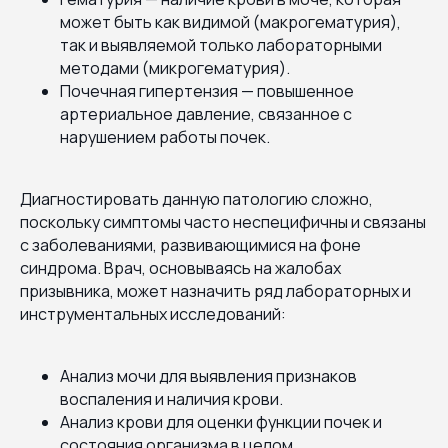
может быть как видимой (макрогематурия),
так и выявляемой только лабораторными
методами (микрогематурия).
Почечная гипертензия — повышенное
артериальное давление, связанное с
нарушением работы почек.
Диагностировать данную патологию сложно,
поскольку симптомы часто неспецифичны и связаны
с заболеваниями, развивающимися на фоне
синдрома. Врач, основываясь на жалобах
призывника, может назначить ряд лабораторных и
инструментальных исследований:
Анализ мочи для выявления признаков
воспаления и наличия крови.
Анализ крови для оценки функции почек и
состояния организма в целом.