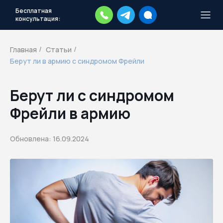
Бесплатная
консультация:
Тысячи повесток рассылаются
каждый день.
Экстренный план
Главная
Статьи
/
/
действий
Берут ли в армию с синдромом Фрейли
Скачать план
Берут ли с синдромом
Фрейли в армию
Обновлена: 16.09.2024