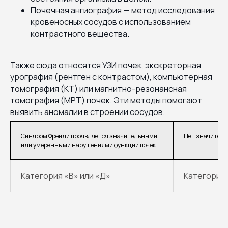
Почечная ангиография — метод исследования
кровеносных сосудов с использованием
контрастного вещества.
Также сюда относятся УЗИ почек, экскреторная
урография (рентген с контрастом), компьютерная
томография (КТ) или магнитно-резонансная
томография (МРТ) почек. Эти методы помогают
выявить аномалии в строении сосудов.
Синдром Фрейли проявляется значительными
Нет значитель
или умеренными нарушениями функции почек
Категория «В» или «Д»
Категория 