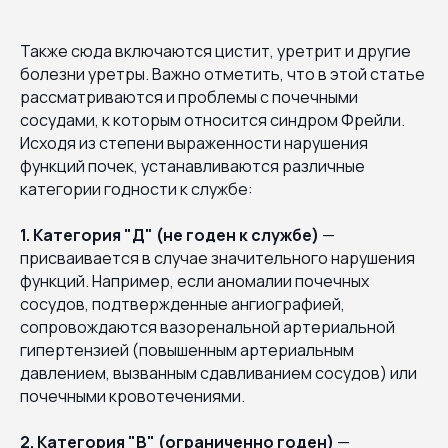
Также сюда включаются цистит, уретрит и другие
болезни уретры. Важно отметить, что в этой статье
рассматриваются и проблемы с почечными
сосудами, к которым относится синдром Фрейли.
Исходя из степени выраженности нарушения
функций почек, устанавливаются различные
категории годности к службе:
1. Категория "Д" (не годен к службе)
—
присваивается в случае значительного нарушения
функций. Например, если аномалии почечных
сосудов, подтвержденные ангиографией,
сопровождаются вазоренальной артериальной
гипертензией (повышенным артериальным
давлением, вызванным сдавливанием сосудов) или
почечными кровотечениями.
2. Категория "В" (ограниченно годен)
—