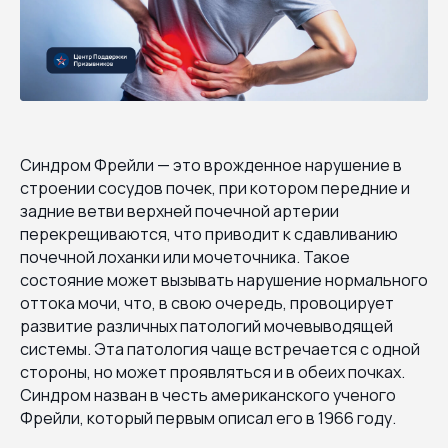
Синдром Фрейли — это врожденное нарушение в
строении сосудов почек, при котором передние и
задние ветви верхней почечной артерии
перекрещиваются, что приводит к сдавливанию
почечной лоханки или мочеточника. Такое
состояние может вызывать нарушение нормального
оттока мочи, что, в свою очередь, провоцирует
развитие различных патологий мочевыводящей
системы. Эта патология чаще встречается с одной
стороны, но может проявляться и в обеих почках.
Синдром назван в честь американского ученого
Фрейли, который первым описал его в 1966 году.