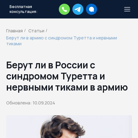
Бесплатная
консультация:
Тысячи повесток рассылаются
каждый день.
Экстренный план
Главная
Статьи
/
/
действий
Берут ли в армию с синдромом Туретта и нервными
Скачать план
тиками
Берут ли в России с
синдромом Туретта и
нервными тиками в армию
Обновлена: 10.09.2024