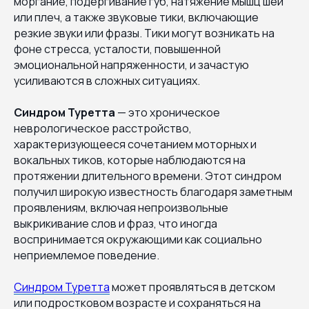
моргание, подергивание губ, натяжение мышц шеи
или плеч, а также звуковые тики, включающие
резкие звуки или фразы. Тики могут возникать на
фоне стресса, усталости, повышенной
эмоциональной напряженности, и зачастую
усиливаются в сложных ситуациях.
Синдром Туретта
— это хроническое
неврологическое расстройство,
характеризующееся сочетанием моторных и
вокальных тиков, которые наблюдаются на
протяжении длительного времени. Этот синдром
получил широкую известность благодаря заметным
проявлениям, включая непроизвольные
выкрикивание слов и фраз, что иногда
воспринимается окружающими как социально
неприемлемое поведение.
Синдром Туретта
может проявляться в детском
или подростковом возрасте и сохраняться на