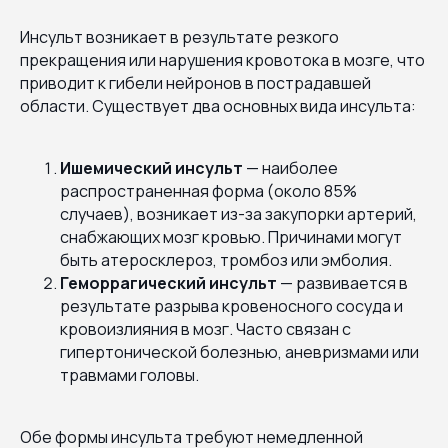
Инсульт возникает в результате резкого
прекращения или нарушения кровотока в мозге, что
приводит к гибели нейронов в пострадавшей
области. Существует два основных вида инсульта:
Ишемический инсульт
— наиболее
распространенная форма (около 85%
случаев), возникает из-за закупорки артерий,
снабжающих мозг кровью. Причинами могут
быть атеросклероз, тромбоз или эмболия.
Геморрагический инсульт
— развивается в
результате разрыва кровеносного сосуда и
кровоизлияния в мозг. Часто связан с
гипертонической болезнью, аневризмами или
травмами головы.
Обе формы инсульта требуют немедленной