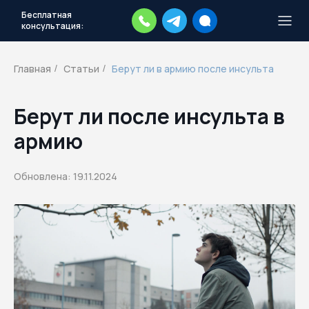
Бесплатная
консультация:
Тысячи повесток рассылаются
каждый день.
Экстренный план
Главная
Статьи
Берут ли в армию после инсульта
/
/
действий
Скачать план
Берут ли после инсульта в
армию
Обновлена: 19.11.2024