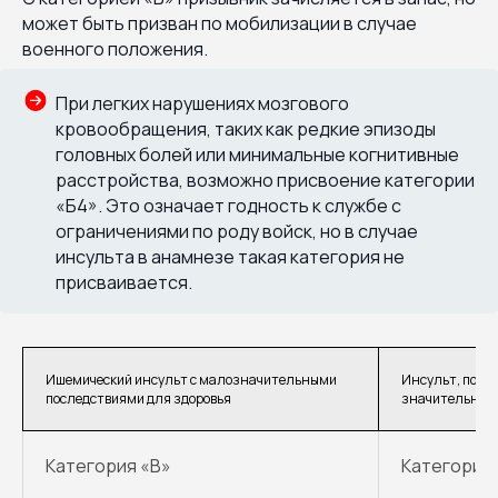
может быть призван по мобилизации в случае
военного положения.
При легких нарушениях мозгового
кровообращения, таких как редкие эпизоды
головных болей или минимальные когнитивные
расстройства, возможно присвоение категории
«Б4». Это означает годность к службе с
ограничениями по роду войск, но в случае
инсульта в анамнезе такая категория не
присваивается.
Ишемический инсульт с малозначительными
Инсульт, повл
последствиями для здоровья
значительные
Категория «В»
Категория