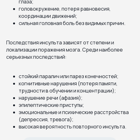
глаза;
головокружение, потеря равновесия,
координации движений;
сильная головная боль без видимых причин.
Последствия инсульта зависят от степени и
локализации поражения мозга. Среди наиболее
серьезных последствий:
стойкий паралич или парез конечностей;
когнитивные нарушения (потеря памяти,
трудности в обучении и концентрации);
нарушение речи (афазия);
эпилептические приступы;
эмоциональные и психические расстройства
(депрессия, тревога);
высокая вероятность повторного инсульта.