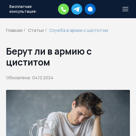
Бесплатная
консультация:
Тысячи повесток рассылаются
каждый день.
Экстренный план
Главная
Статьи
Служба в армии с циститом
/
/
действий
Скачать план
Берут ли в армию с
циститом
Обновлена: 04.12.2024