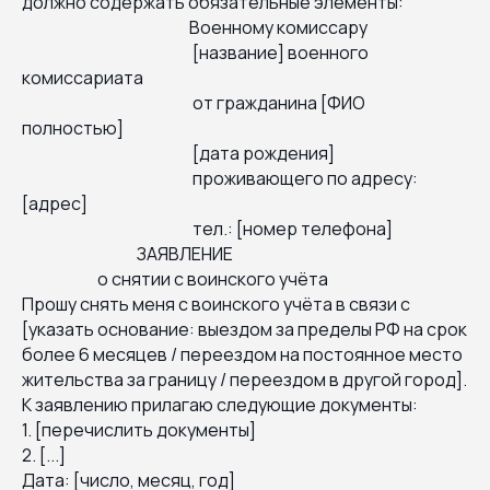
должно содержать обязательные элементы:
Военному комиссару
[название] военного
комиссариата
от гражданина [ФИО
полностью]
[дата рождения]
проживающего по адресу:
[адрес]
тел.: [номер телефона]
ЗАЯВЛЕНИЕ
о снятии с воинского учёта
Прошу снять меня с воинского учёта в связи с
[указать основание: выездом за пределы РФ на срок
более 6 месяцев / переездом на постоянное место
жительства за границу / переездом в другой город].
К заявлению прилагаю следующие документы:
1. [перечислить документы]
2. [...]
Дата: [число, месяц, год]