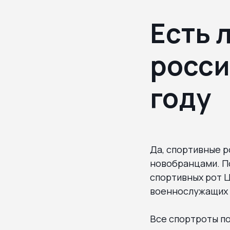
Есть 
росси
году
Да, спортивные 
новобранцами. По
спортивных рот Ц
военнослужащих 
Все спортроты п