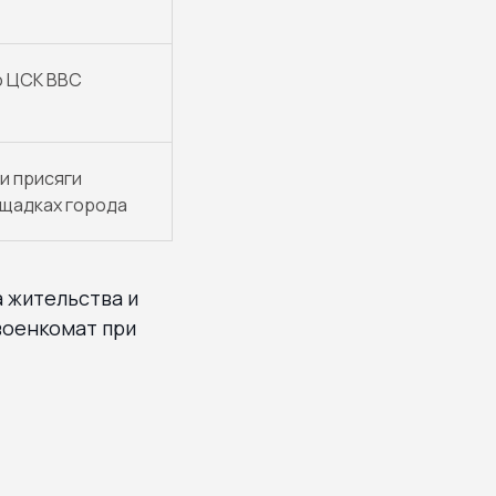
о ЦСК ВВС
и присяги
ощадках города
 жительства и
военкомат при