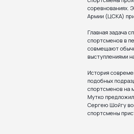
соревнованиях. Э
Армии (ЦСКА) пр
Главная задача с
спортсменов в п
совмещают обычн
выступлениями н
История современ
подобных подразд
спортсменов на 
Мутко предложил
Сергею Шойгу вос
спортсмены прист