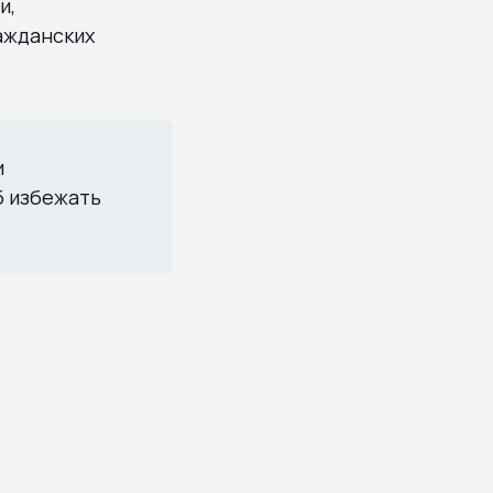
и,
ажданских
и
б избежать