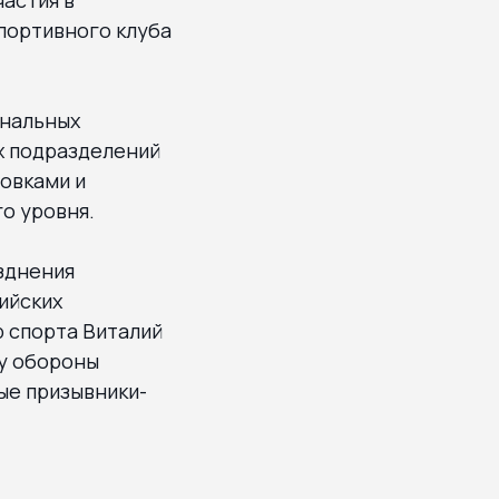
портивного клуба
ональных
х подразделений
овками и
о уровня.
зднения
ийских
 спорта Виталий
ру обороны
ые призывники-