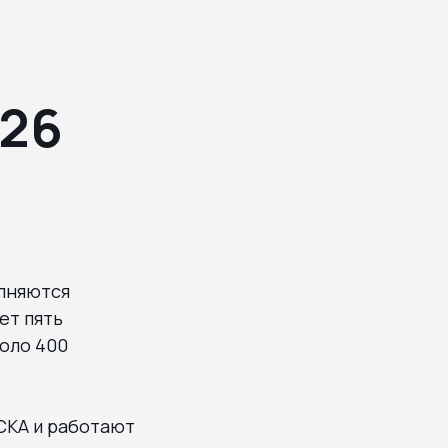
026
олняются
ет пять
оло 400
СКА и работают