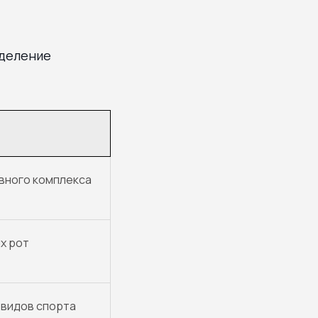
еделение
ивного комплекса
х рот
 видов спорта