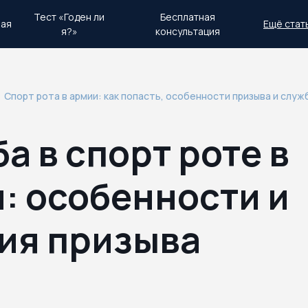
Тест «Годен ли
Бесплатная
ная
Ещё стат
я?»
консультация
день.
Экстренный план действий
Спорт рота в армии: как попасть, особенности призыва и служ
а в спорт роте в
: особенности и
ия призыва