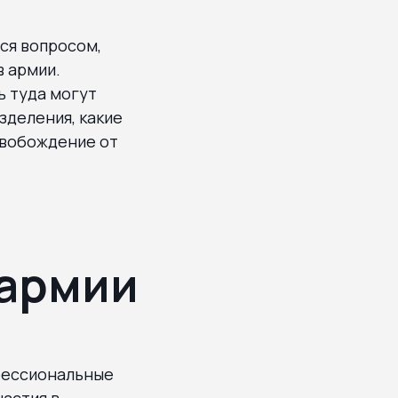
ся вопросом,
в армии.
ь туда могут
зделения, какие
свобождение от
 армии
фессиональные
астия в