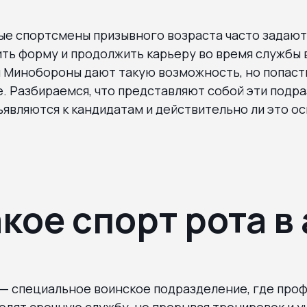
е спортсмены призывного возраста часто задают
ть форму и продолжить карьеру во время службы 
 Минобороны дают такую возможность, но попаст
. Разбираемся, что представляют собой эти подра
являются к кандидатам и действительно ли это о
акое спорт рота в
 — специальное воинское подразделение, где про
дят срочную службу, не прерывая тренировок и уч