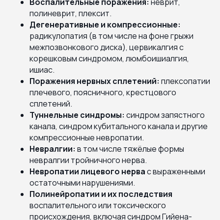
Воспалительные поражения:
неврит,
полиневрит, плексит.
Дегенеративные и компрессионные:
радикулопатия (в том числе на фоне грыжи
межпозвонкового диска), цервикалгия с
корешковым синдромом, люмбоишиалгия,
ишиас.
Поражения нервных сплетений:
плексопатии
плечевого, поясничного, крестцового
сплетений.
Туннельные синдромы:
синдром запястного
канала, синдром кубитального канала и другие
компрессионные невропатии.
Невралгии:
в том числе тяжёлые формы
невралгии тройничного нерва.
Невропатии лицевого нерва
с выраженными
остаточными нарушениями.
Полинейропатии и их последствия
воспалительного или токсического
происхождения, включая синдром Гийена-