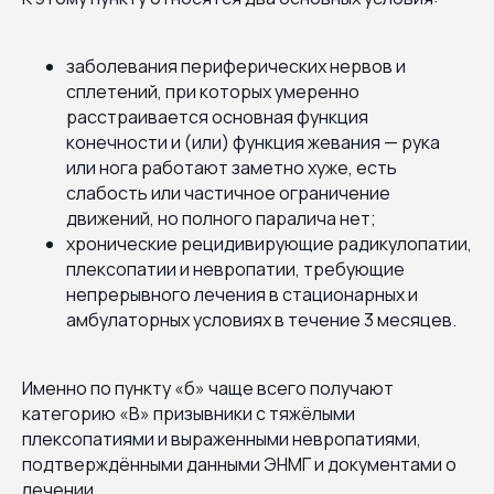
заболевания периферических нервов и
сплетений, при которых умеренно
расстраивается основная функция
конечности и (или) функция жевания — рука
или нога работают заметно хуже, есть
слабость или частичное ограничение
движений, но полного паралича нет;
хронические рецидивирующие радикулопатии,
плексопатии и невропатии, требующие
непрерывного лечения в стационарных и
амбулаторных условиях в течение 3 месяцев.
Именно по пункту «б» чаще всего получают
категорию «В» призывники с тяжёлыми
плексопатиями и выраженными невропатиями,
подтверждёнными данными ЭНМГ и документами о
лечении.