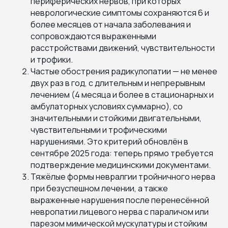
периферических нервов, при которых
неврологические симптомы сохраняются 6 и
более месяцев от начала заболевания и
сопровождаются выраженными
расстройствами движений, чувствительности
и трофики.
Частые обострения радикулопатии — не менее
двух раз в год, с длительным и непрерывным
лечением (4 месяца и более в стационарных и
амбулаторных условиях суммарно), со
значительными и стойкими двигательными,
чувствительными и трофическими
нарушениями. Это критерий обновлён в
сентябре 2025 года: теперь прямо требуется
подтверждение медицинскими документами.
Тяжёлые формы невралгии тройничного нерва
при безуспешном лечении, а также
выраженные нарушения после перенесённой
невропатии лицевого нерва с параличом или
парезом мимической мускулатуры и стойким