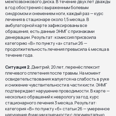
межпозвонкового диска. В течение двух лет дважды
в год обострения с выраженным болевым
синдромом и онемением ноги, каждый раз — курс
лечения в стационаре около 1,5 месяца. В
амбулаторной карте зафиксированы все
обращения, есть данные ЭНМГ с признаками
денервации. Результат: комиссия присвоила
категорию «В» по пункту «а» статьи 26 —
продолжительность лечения превысила 4 месяца в
течение года.
Ситуация 2.
Дмитрий, 20 лет, перенёс плексит
плечевого сплетения после травмы. На момент
освидетельствования жалуется на слабость в руке
и снижение чувствительности в части кисти. ЭНМГ
подтверждает нарушение проводимости. В карте —
несколько обращений к неврологу за год, курс
стационарного лечения 3 месяца. Результат:
категория «В» по пункту «б» статьи 26 — умеренное
нарушение функции конечности с документально