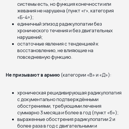
системы есть, но функция конечности или
жевания не нарушена (пункт «г», категория
«Б-4»);
единичный эпизод радикулопатии без
хронического течения и без двигательных
нарушений;
остаточные явления с тенденцией к
восстановлению, не влияющие на
повседневную функцию.
Не призывают в армию
(категории «В» и «Д»):
хроническая рецидивирующая радикулопатия
с документально подтверждёнными
обострениями, требующими лечения
суммарно 3 месяца и более в год (пункт «б»);
выраженные обострения радикулопатии 2 и
более раза в год с двигательными и