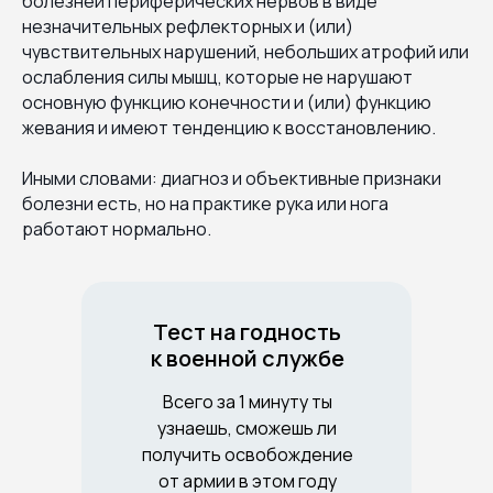
болезней периферических нервов в виде
незначительных рефлекторных и (или)
чувствительных нарушений, небольших атрофий или
ослабления силы мышц, которые не нарушают
основную функцию конечности и (или) функцию
жевания и имеют тенденцию к восстановлению.
Иными словами: диагноз и объективные признаки
болезни есть, но на практике рука или нога
работают нормально.
Тест на годность
к военной службе
Всего за 1 минуту ты
узнаешь, сможешь ли
получить освобождение
от армии в этом году