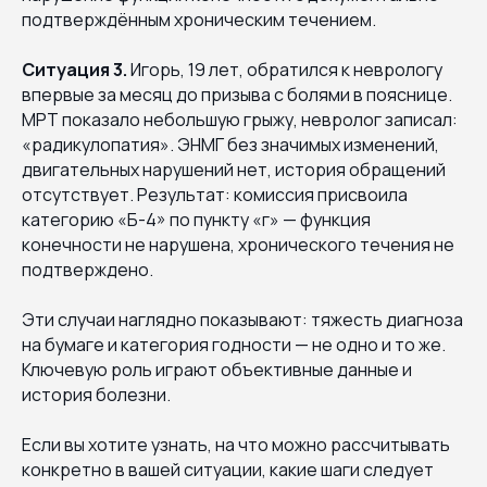
подтверждённым хроническим течением.
Ситуация 3.
Игорь, 19 лет, обратился к неврологу
впервые за месяц до призыва с болями в пояснице.
МРТ показало небольшую грыжу, невролог записал:
«радикулопатия». ЭНМГ без значимых изменений,
двигательных нарушений нет, история обращений
отсутствует. Результат: комиссия присвоила
категорию «Б-4» по пункту «г» — функция
конечности не нарушена, хронического течения не
подтверждено.
Эти случаи наглядно показывают: тяжесть диагноза
на бумаге и категория годности — не одно и то же.
Ключевую роль играют объективные данные и
история болезни.
Если вы хотите узнать, на что можно рассчитывать
конкретно в вашей ситуации, какие шаги следует