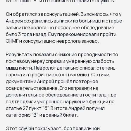
категорию "Б" и готовились отправить служить.
Он обратился за консультацией. Выяснилось, что у
Андрея сохранились выписки из больницы и старые
записи невролога, но последнее обследование
было 3 года назад. Ему порекомендовали пройти
ЭНМГ и консультацию невролога заново.
Результаты показали снижение проводимости по
локтевому нерву справа и умеренную слабость
мышц кисти. Невролог детально описал степень
пареза и атрофию межкостных мышц. С этими
документами Андрей прошёл повторное
освидетельствование. Его направили на
дополнительное обследование в госпиталь, где
подтвердили умеренное нарушение функций по
статье 27 пункт "б". В итоге Андрей получил
категорию "В" и военный билет.
Этот случай показывает: без правильной