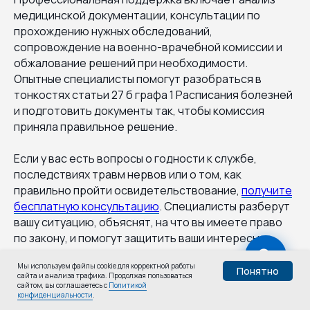
медицинской документации, консультации по
прохождению нужных обследований,
сопровождение на военно-врачебной комиссии и
обжалование решений при необходимости.
Опытные специалисты помогут разобраться в
тонкостях статьи 27 б графа 1 Расписания болезней
и подготовить документы так, чтобы комиссия
приняла правильное решение.
Если у вас есть вопросы о годности к службе,
последствиях травм нервов или о том, как
правильно пройти освидетельствование,
получите
бесплатную консультацию
. Специалисты разберут
вашу ситуацию, объяснят, на что вы имеете право
по закону, и помогут защитить ваши интересы.
Мы используем файлы cookie для корректной работы
Понятно
сайта и анализа трафика. Продолжая пользоваться
Узнай,
сайтом, вы соглашаетесь с
Политикой
Пройти тест
конфиденциальности
.
годен ли ты: