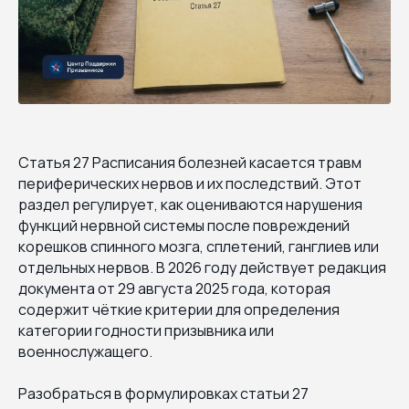
Статья 27 Расписания болезней касается травм
периферических нервов и их последствий. Этот
раздел регулирует, как оцениваются нарушения
функций нервной системы после повреждений
корешков спинного мозга, сплетений, ганглиев или
отдельных нервов. В 2026 году действует редакция
документа от 29 августа 2025 года, которая
содержит чёткие критерии для определения
категории годности призывника или
военнослужащего.
Разобраться в формулировках статьи 27