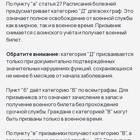
По пункту "а" статья 27 Расписания болезней
предусматривает категорию "Д" для всех граф. Это
означает полное освобождение от военной службы
как в мирное, так и в военное время. Призывник
снимается с воинского учёта и получает военный
билет.
Обратите внимание:
категория "Д" присваивается
только при документально подтверждённых
значительных нарушениях функций, сохраняющихся
не менее 6 месяцев от начала заболевания.
Пункт "б" даёт категорию "В" по всем графам. Для
призывников это означает зачисление в запас и
получение военного билета без прохождения
срочной службы. Граждане с категорией "В" могут
быть призваны только в военное время.
По пункту "в" призывники получают категорию "В", а