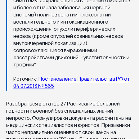
симптомы, сохраняющиеся в течение 6 месяцев
и более от начала заболевания нервной
системы) полиневропатий, плексопатий
воспалительного и интоксикационного
происхождения, опухоли периферических
нервов (кроме опухолей краниальных нервов
внутричерепной локализации),
сопровождающиеся выраженными
расстройствами движений, чувствительности и
трофики".
Источник:
Постановление Правительства РФ от
04.07.2013 № 565
Разобраться в статье 27 Расписание болезней
годности к военной без специальных знаний
непросто. Формулировки документа рассчитаны на
медицинских специалистов и юристов. Призывники
часто неправильно оценивают свои шансы на