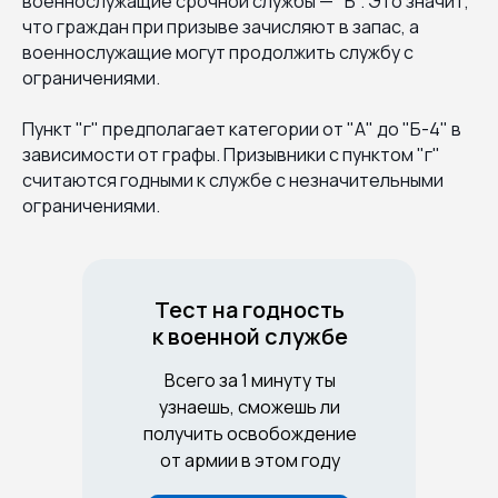
военнослужащие срочной службы — "Б". Это значит,
что граждан при призыве зачисляют в запас, а
военнослужащие могут продолжить службу с
ограничениями.
Пункт "г" предполагает категории от "А" до "Б-4" в
зависимости от графы. Призывники с пунктом "г"
считаются годными к службе с незначительными
ограничениями.
Тест на годность
к военной службе
Всего за 1 минуту ты
узнаешь, сможешь ли
получить освобождение
от армии в этом году