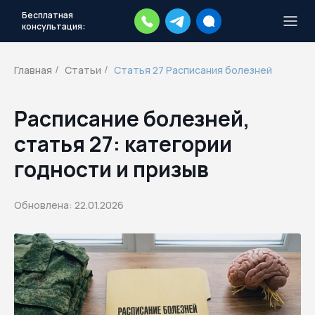
Бесплатная
консультация:
Тысячи повесток рассылаются
каждый день.
Экстренный план
Главная
Статьи
Статья 27 Расписания болезней
/
/
действий
Скачать план
Расписание болезней,
статья 27: категории
годности и призыв
Обновлена: 22.01.2026