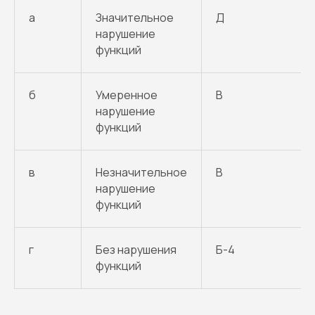
а
Значительное
Д
нарушение
функций
б
Умеренное
В
нарушение
функций
в
Незначительное
В
нарушение
функций
г
Без нарушения
Б-4
функций