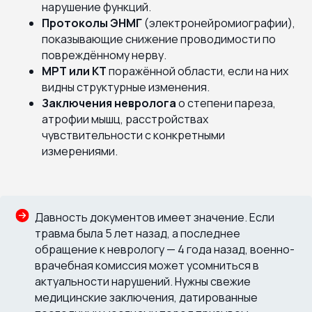
нарушение функций.
Протоколы ЭНМГ
(электронейромиографии),
показывающие снижение проводимости по
повреждённому нерву.
МРТ или КТ
поражённой области, если на них
видны структурные изменения.
Заключения невролога
о степени пареза,
атрофии мышц, расстройствах
чувствительности с конкретными
измерениями.
Давность документов имеет значение. Если
травма была 5 лет назад, а последнее
обращение к неврологу — 4 года назад, военно-
врачебная комиссия может усомниться в
актуальности нарушений. Нужны свежие
медицинские заключения, датированные