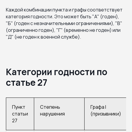
Каждой комбинации пункта и графы соответствует
категория годности. Это может быть "А" (годен),
"Б" (годен с незначительными ограничениями), "В"
(ограниченно годен), "Г" (временно не годен) или
"Д" (не годен к военной службе).
Категории годности по
статье 27
Пункт
Степень
Графа I
статьи
нарушения
(призывники)
27